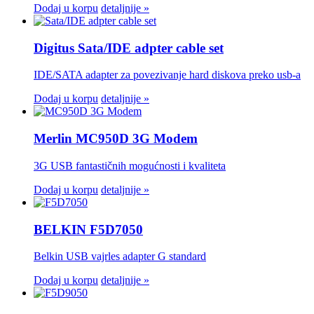
Dodaj u korpu
detaljnije »
Digitus Sata/IDE adpter cable set
IDE/SATA adapter za povezivanje hard diskova preko usb-a
Dodaj u korpu
detaljnije »
Merlin MC950D 3G Modem
3G USB fantastičnih mogućnosti i kvaliteta
Dodaj u korpu
detaljnije »
BELKIN F5D7050
Belkin USB vajrles adapter G standard
Dodaj u korpu
detaljnije »