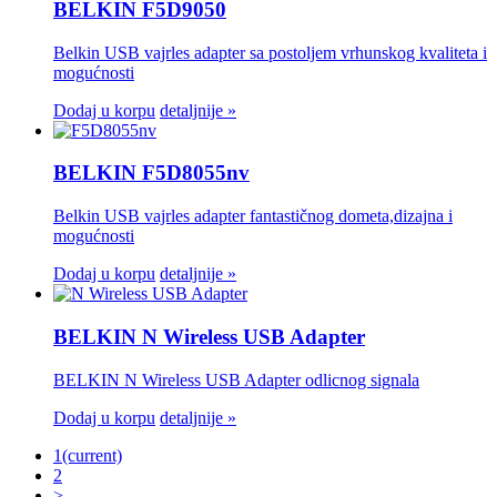
BELKIN F5D9050
Belkin USB vajrles adapter sa postoljem vrhunskog kvaliteta i
mogućnosti
Dodaj u korpu
detaljnije »
BELKIN F5D8055nv
Belkin USB vajrles adapter fantastičnog dometa,dizajna i
mogućnosti
Dodaj u korpu
detaljnije »
BELKIN N Wireless USB Adapter
BELKIN N Wireless USB Adapter odlicnog signala
Dodaj u korpu
detaljnije »
1
(current)
2
>