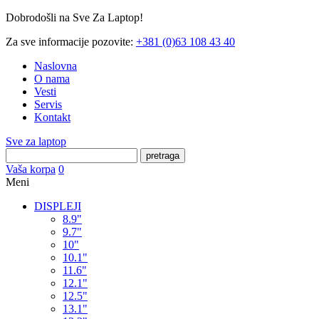
Dobrodošli na Sve Za Laptop!
Za sve informacije pozovite:
+381 (0)63 108 43 40
Naslovna
O nama
Vesti
Servis
Kontakt
Sve za laptop
pretraga
Vaša korpa
0
Meni
DISPLEJI
8.9"
9.7"
10"
10.1"
11.6"
12.1"
12.5"
13.1"