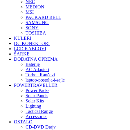
NEC
MEDION
MSI
PACKARD BELL
SAMSUNG
SONY
TOSHIBA
KULERI
DC KONEKTORI
LCD KABLOVI
ŠARKE
DODATNA OPREMA
Baterije
AC Adapteri
Torbe i Rančevi
laptop-postolja-i-sajle
POWERTRAVELLER
Power Packs
Solar Panels
Solar Kits
Lighting
Tactical Range
Accessories
OSTALO
CD-DVD Drajv