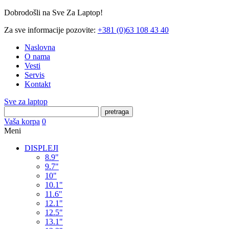
Dobrodošli na Sve Za Laptop!
Za sve informacije pozovite:
+381 (0)63 108 43 40
Naslovna
O nama
Vesti
Servis
Kontakt
Sve za laptop
pretraga
Vaša korpa
0
Meni
DISPLEJI
8.9"
9.7"
10"
10.1"
11.6"
12.1"
12.5"
13.1"