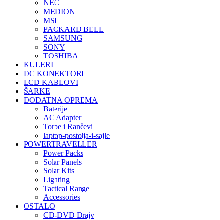
NEC
MEDION
MSI
PACKARD BELL
SAMSUNG
SONY
TOSHIBA
KULERI
DC KONEKTORI
LCD KABLOVI
ŠARKE
DODATNA OPREMA
Baterije
AC Adapteri
Torbe i Rančevi
laptop-postolja-i-sajle
POWERTRAVELLER
Power Packs
Solar Panels
Solar Kits
Lighting
Tactical Range
Accessories
OSTALO
CD-DVD Drajv