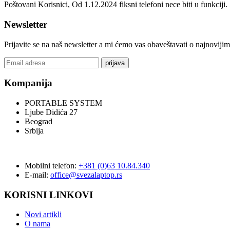
Poštovani Korisnici, Od 1.12.2024 fiksni telefoni nece biti u funkcij
Newsletter
Prijavite se na naš newsletter a mi ćemo vas obaveštavati o najnoviji
prijava
Kompanija
PORTABLE SYSTEM
Ljube Didića 27
Beograd
Srbija
Mobilni telefon:
+381 (0)63 10.84.340
E-mail:
office@svezalaptop.rs
KORISNI LINKOVI
Novi artikli
O nama