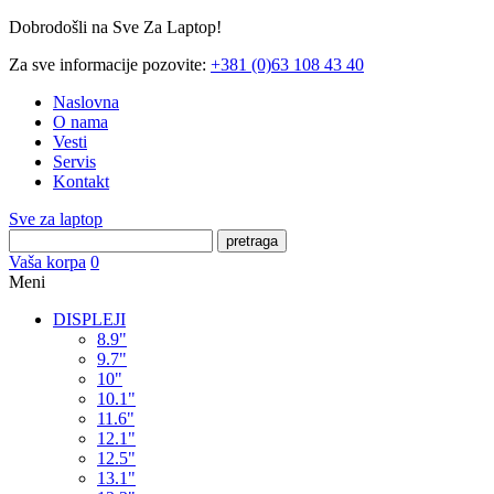
Dobrodošli na Sve Za Laptop!
Za sve informacije pozovite:
+381 (0)63 108 43 40
Naslovna
O nama
Vesti
Servis
Kontakt
Sve za laptop
pretraga
Vaša korpa
0
Meni
DISPLEJI
8.9"
9.7"
10"
10.1"
11.6"
12.1"
12.5"
13.1"