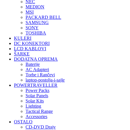
NEC
MEDION
MSI
PACKARD BELL
SAMSUNG
SONY
TOSHIBA
KULERI
DC KONEKTORI
LCD KABLOVI
ŠARKE
DODATNA OPREMA
Baterije
AC Adapteri
Torbe i Rančevi
laptop-postolja-i-sajle
POWERTRAVELLER
Power Packs
Solar Panels
Solar Kits
Lighting
Tactical Range
Accessories
OSTALO
CD-DVD Drajv