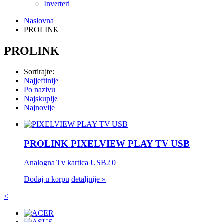
Inverteri
Naslovna
PROLINK
PROLINK
Sortirajte:
Najjeftinije
Po nazivu
Najskuplje
Najnovije
PROLINK PIXELVIEW PLAY TV USB
Analogna Tv kartica USB2.0
Dodaj u korpu
detaljnije »
<