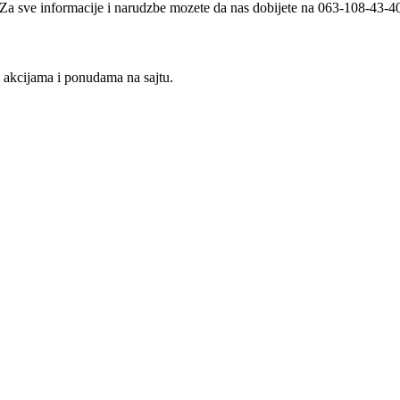
i. Za sve informacije i narudzbe mozete da nas dobijete na 063-108-43-
m akcijama i ponudama na sajtu.