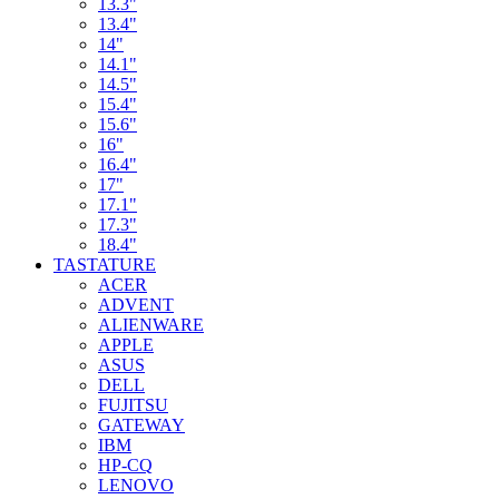
13.3"
13.4"
14"
14.1"
14.5"
15.4"
15.6"
16"
16.4"
17"
17.1"
17.3"
18.4"
TASTATURE
ACER
ADVENT
ALIENWARE
APPLE
ASUS
DELL
FUJITSU
GATEWAY
IBM
HP-CQ
LENOVO