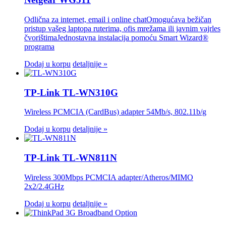
Odlična za internet, email i online chatOmogućava bežičan
pristup vašeg laptopa ruterima, ofis mrežama ili javnim vajrles
čvorištimaJednostavna instalacija pomoću Smart Wizard®
programa
Dodaj u korpu
detaljnije »
TP-Link TL-WN310G
Wireless PCMCIA (CardBus) adapter 54Mb/s, 802.11b/g
Dodaj u korpu
detaljnije »
TP-Link TL-WN811N
Wireless 300Mbps PCMCIA adapter/Atheros/MIMO
2x2/2.4GHz
Dodaj u korpu
detaljnije »