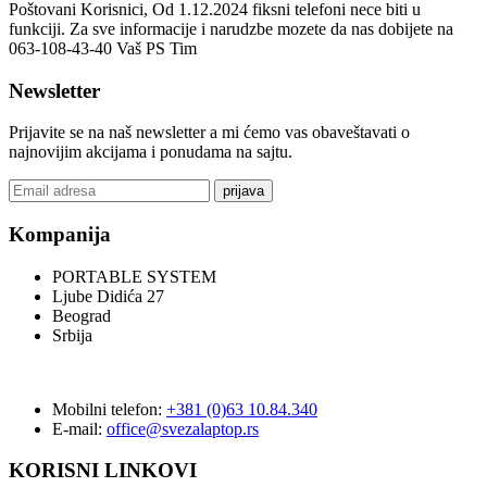
Poštovani Korisnici, Od 1.12.2024 fiksni telefoni nece biti u
funkciji. Za sve informacije i narudzbe mozete da nas dobijete na
063-108-43-40 Vaš PS Tim
Newsletter
Prijavite se na naš newsletter a mi ćemo vas obaveštavati o
najnovijim akcijama i ponudama na sajtu.
prijava
Kompanija
PORTABLE SYSTEM
Ljube Didića 27
Beograd
Srbija
Mobilni telefon:
+381 (0)63 10.84.340
E-mail:
office@svezalaptop.rs
KORISNI LINKOVI