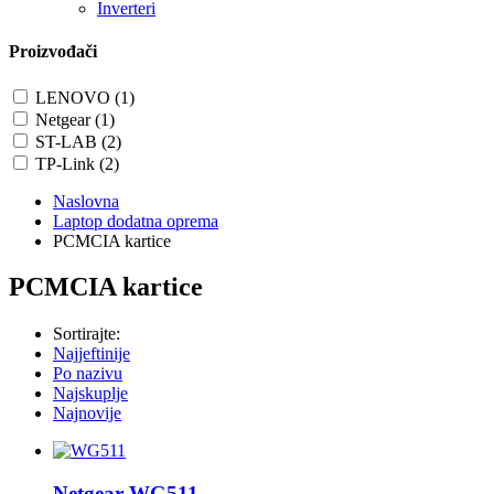
Inverteri
Proizvođači
LENOVO (1)
Netgear (1)
ST-LAB (2)
TP-Link (2)
Naslovna
Laptop dodatna oprema
PCMCIA kartice
PCMCIA kartice
Sortirajte:
Najjeftinije
Po nazivu
Najskuplje
Najnovije
Netgear WG511