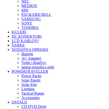
NEC
MEDION
MSI
PACKARD BELL
SAMSUNG
SONY
TOSHIBA
KULERI
DC KONEKTORI
LCD KABLOVI
ŠARKE
DODATNA OPREMA
Baterije
AC Adapteri
Torbe i Rančevi
laptop-postolja-i-sajle
POWERTRAVELLER
Power Packs
Solar Panels
Solar Kits
Lighting
Tactical Range
Accessories
OSTALO
CD-DVD Drajv