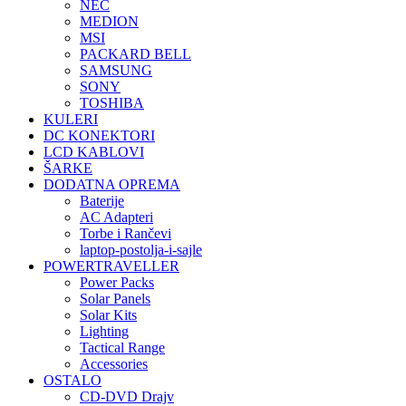
NEC
MEDION
MSI
PACKARD BELL
SAMSUNG
SONY
TOSHIBA
KULERI
DC KONEKTORI
LCD KABLOVI
ŠARKE
DODATNA OPREMA
Baterije
AC Adapteri
Torbe i Rančevi
laptop-postolja-i-sajle
POWERTRAVELLER
Power Packs
Solar Panels
Solar Kits
Lighting
Tactical Range
Accessories
OSTALO
CD-DVD Drajv