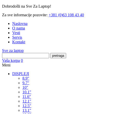
Dobrodošli na Sve Za Laptop!
Za sve informacije pozovite:
+381 (0)63 108 43 40
Naslovna
O nama
Vesti
Servis
Kontakt
Sve za laptop
pretraga
Vaša korpa
0
Meni
DISPLEJI
8.9"
9.7"
10"
10.1"
11.6"
12.1"
12.5"
13.1"