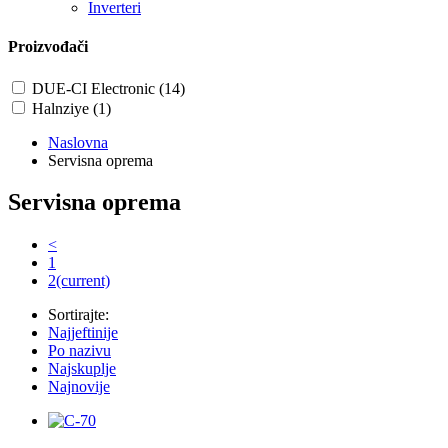
Inverteri
Proizvođači
DUE-CI Electronic (14)
Halnziye (1)
Naslovna
Servisna oprema
Servisna oprema
<
1
2
(current)
Sortirajte:
Najjeftinije
Po nazivu
Najskuplje
Najnovije