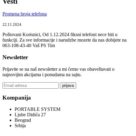
Vesti
Promena broja telefona
22.11.2024.
Poštovani Korisnici, Od 1.12.2024 fiksni telefoni nece biti u
funkciji. Za sve informacije i narudzbe mozete da nas dobijete na
063-108-43-40 Vaš PS Tim
Newsletter
Prijavite se na naš newsletter a mi ćemo vas obaveštavati o
najnovijim akcijama i ponudama na sajtu.
prijava
Kompanija
PORTABLE SYSTEM
Ljube Didića 27
Beograd
Srbija