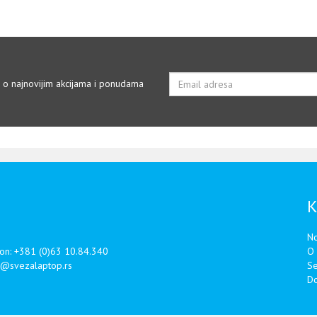
i o najnovijim akcijama i ponudama
K
No
fon:
+381 (0)63 10.84.340
O
e@svezalaptop.rs
Se
Do