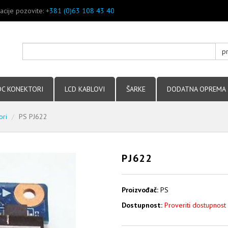
acije pozovite:
+381 (0)63 108 43 40
p
DC KONEKTORI
LCD KABLOVI
ŠARKE
DODATNA OPREMA
ori
PS PJ622
PJ622
Proizvođač:
PS
Dostupnost:
Proveriti dostupnost