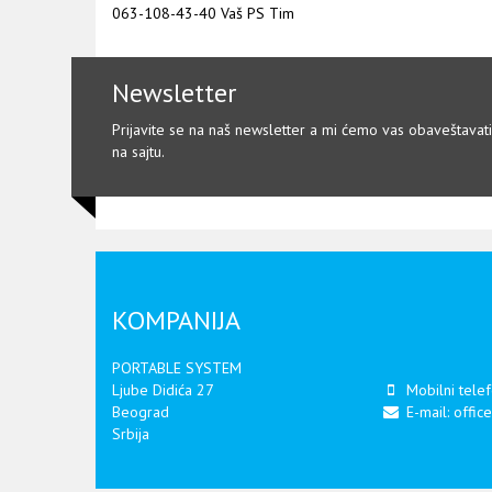
063-108-43-40 Vaš PS Tim
Newsletter
Prijavite se na naš newsletter a mi ćemo vas obaveštavat
na sajtu.
KOMPANIJA
PORTABLE SYSTEM
Ljube Didića 27
Mobilni tele
Beograd
E-mail:
offic
Srbija