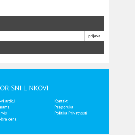
prijava
ORISNI LINKOVI
vi artikli
Kontakt
 nama
Preporuka
rvis
Politika Privatnosti
bra cena