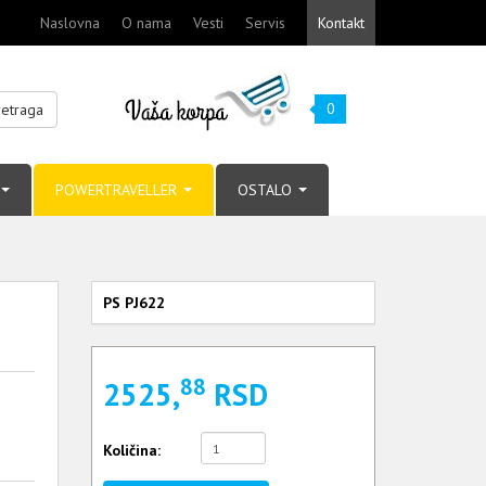
Naslovna
O nama
Vesti
Servis
Kontakt
0
retraga
POWERTRAVELLER
OSTALO
PS PJ622
88
2525,
RSD
Količina: