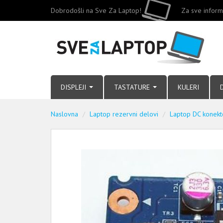
Dobrodošli na Sve Za Laptop!
Za sve inform
DISPLEJI
TASTATURE
KULERI
Naslovna
Laptop rezervni delovi
Laptop DC konekt