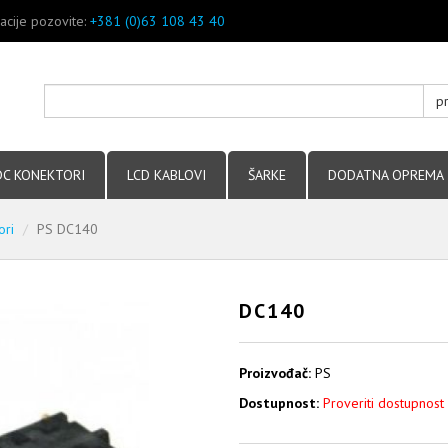
acije pozovite:
+381 (0)63 108 43 40
p
DC KONEKTORI
LCD KABLOVI
ŠARKE
DODATNA OPREMA
ori
PS DC140
DC140
Proizvođač:
PS
Dostupnost:
Proveriti dostupnost