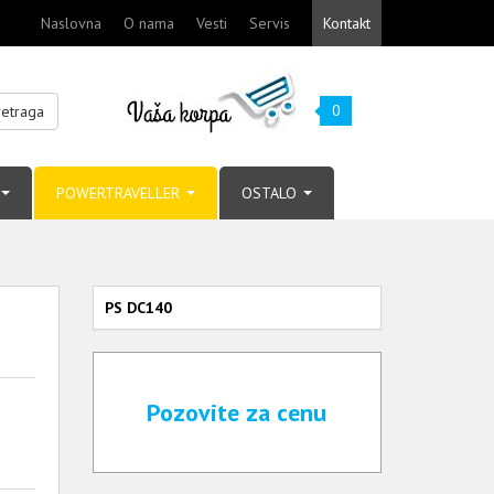
Naslovna
O nama
Vesti
Servis
Kontakt
0
retraga
POWERTRAVELLER
OSTALO
PS DC140
Pozovite za cenu