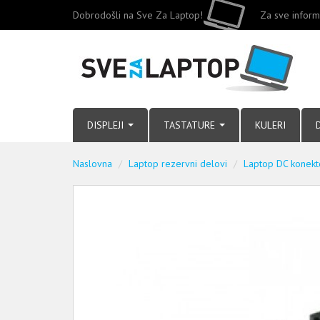
Dobrodošli na Sve Za Laptop!
Za sve inform
DISPLEJI
TASTATURE
KULERI
Naslovna
Laptop rezervni delovi
Laptop DC konekt