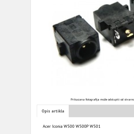
Prikazana fotografija može odstupiti od stvarno
Opis artikla
Acer Iconia W500 W500P W501