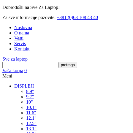
Dobrodošli na Sve Za Laptop!
Za sve informacije pozovite:
+381 (0)63 108 43 40
Naslovna
O nama
Vesti
Servis
Kontakt
Sve za laptop
pretraga
Vaša korpa
0
Meni
DISPLEJI
8.9"
9.7"
10"
10.1"
11.6"
12.1"
12.5"
13.1"