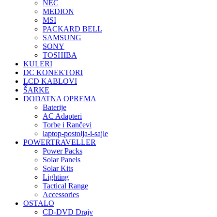
NEC
MEDION
MSI
PACKARD BELL
SAMSUNG
SONY
TOSHIBA
KULERI
DC KONEKTORI
LCD KABLOVI
ŠARKE
DODATNA OPREMA
Baterije
AC Adapteri
Torbe i Rančevi
laptop-postolja-i-sajle
POWERTRAVELLER
Power Packs
Solar Panels
Solar Kits
Lighting
Tactical Range
Accessories
OSTALO
CD-DVD Drajv