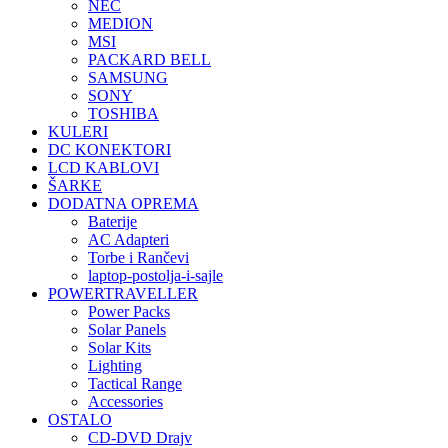
NEC
MEDION
MSI
PACKARD BELL
SAMSUNG
SONY
TOSHIBA
KULERI
DC KONEKTORI
LCD KABLOVI
ŠARKE
DODATNA OPREMA
Baterije
AC Adapteri
Torbe i Rančevi
laptop-postolja-i-sajle
POWERTRAVELLER
Power Packs
Solar Panels
Solar Kits
Lighting
Tactical Range
Accessories
OSTALO
CD-DVD Drajv