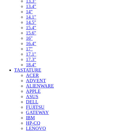
13.3"
13.4"
14"
14.1"
14.5"
15.4"
15.6"
16"
16.4"
17"
17.1"
17.3"
18.4"
TASTATURE
ACER
ADVENT
ALIENWARE
APPLE
ASUS
DELL
FUJITSU
GATEWAY
IBM
HP-CQ
LENOVO