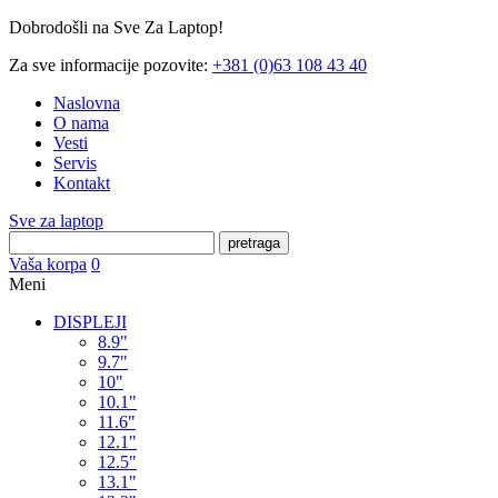
Dobrodošli na Sve Za Laptop!
Za sve informacije pozovite:
+381 (0)63 108 43 40
Naslovna
O nama
Vesti
Servis
Kontakt
Sve za laptop
pretraga
Vaša korpa
0
Meni
DISPLEJI
8.9"
9.7"
10"
10.1"
11.6"
12.1"
12.5"
13.1"