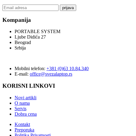
prijava
Kompanija
PORTABLE SYSTEM
Ljube Didića 27
Beograd
Srbija
Mobilni telefon:
+381 (0)63 10.84.340
E-mail:
office@svezalaptop.rs
KORISNI LINKOVI
Novi artikli
O nama
Servis
Dobra cena
Kontakt
Preporuka
Politika Privatnosti