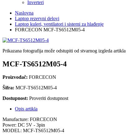
Inverteri
Naslovna
Laptop rezervni delovi
Laptop kuleri, ventilatori i sistemi za hlađenje
FORCECON MCF-TS6512M05-4
Prikazana fotografija može odstupiti od stvarnog izgleda artikla
MCF-TS6512M05-4
Proizvođač:
FORCECON
Šifra:
MCF-TS6512M05-4
Dostupnost:
Proveriti dostupnost
Opis artikla
Manufacture: FORCECON
Power: DC 5V - 3pin
MODEL: MCF-TS6512M05-4