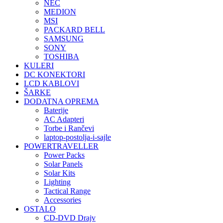
NEC
MEDION
MSI
PACKARD BELL
SAMSUNG
SONY
TOSHIBA
KULERI
DC KONEKTORI
LCD KABLOVI
ŠARKE
DODATNA OPREMA
Baterije
AC Adapteri
Torbe i Rančevi
laptop-postolja-i-sajle
POWERTRAVELLER
Power Packs
Solar Panels
Solar Kits
Lighting
Tactical Range
Accessories
OSTALO
CD-DVD Drajv