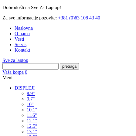
Dobrodošli na Sve Za Laptop!
Za sve informacije pozovite:
+381 (0)63 108 43 40
Naslovna
O nama
Vesti
Servis
Kontakt
Sve za laptop
pretraga
Vaša korpa
0
Meni
DISPLEJI
8.9"
9.7"
10"
10.1"
11.6"
12.1"
12.5"
13.1"