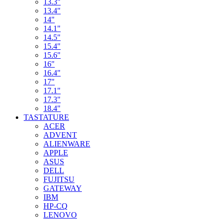
13.3"
13.4"
14"
14.1"
14.5"
15.4"
15.6"
16"
16.4"
17"
17.1"
17.3"
18.4"
TASTATURE
ACER
ADVENT
ALIENWARE
APPLE
ASUS
DELL
FUJITSU
GATEWAY
IBM
HP-CQ
LENOVO