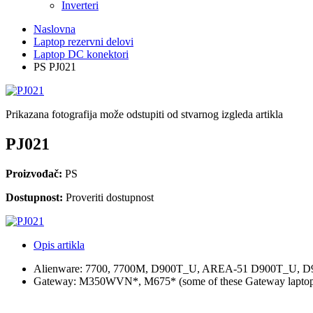
Inverteri
Naslovna
Laptop rezervni delovi
Laptop DC konektori
PS PJ021
Prikazana fotografija može odstupiti od stvarnog izgleda artikla
PJ021
Proizvođač:
PS
Dostupnost:
Proveriti dostupnost
Opis artikla
Alienware: 7700, 7700M, D900T_U, AREA-51 D900T_U,
Gateway: M350WVN*, M675* (some of these Gateway laptops 