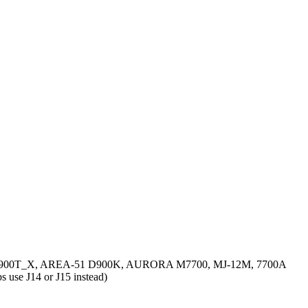
 D900T_X, AREA-51 D900K, AURORA M7700, MJ-12M, 7700A
use J14 or J15 instead)