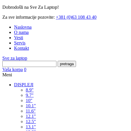
Dobrodošli na Sve Za Laptop!
Za sve informacije pozovite:
+381 (0)63 108 43 40
Naslovna
O nama
Vesti
Servis
Kontakt
Sve za laptop
pretraga
Vaša korpa
0
Meni
DISPLEJI
8.9"
9.7"
10"
10.1"
11.6"
12.1"
12.5"
13.1"