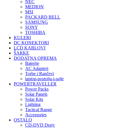
NEC
MEDION
MSI
PACKARD BELL
SAMSUNG
SONY
TOSHIBA
KULERI
DC KONEKTORI
LCD KABLOVI
ŠARKE
DODATNA OPREMA
Baterije
AC Adapteri
Torbe i Rančevi
laptop-postolja-i-sajle
POWERTRAVELLER
Power Packs
Solar Panels
Solar Kits
Lighting
Tactical Range
Accessories
OSTALO
CD-DVD Drajv