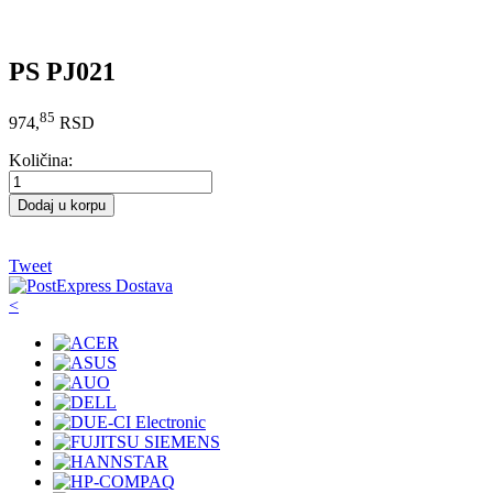
PS PJ021
85
974,
RSD
Količina:
Dodaj u korpu
Tweet
<