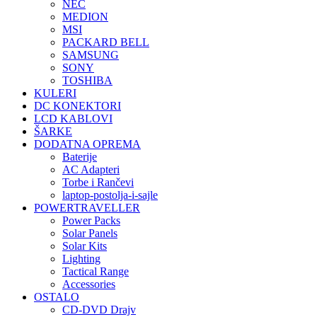
NEC
MEDION
MSI
PACKARD BELL
SAMSUNG
SONY
TOSHIBA
KULERI
DC KONEKTORI
LCD KABLOVI
ŠARKE
DODATNA OPREMA
Baterije
AC Adapteri
Torbe i Rančevi
laptop-postolja-i-sajle
POWERTRAVELLER
Power Packs
Solar Panels
Solar Kits
Lighting
Tactical Range
Accessories
OSTALO
CD-DVD Drajv