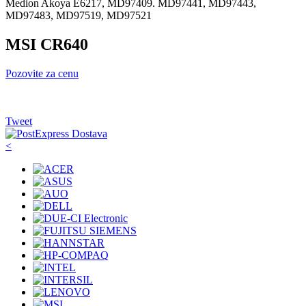
Medion Akoya E6217, MD97409. MD97441, MD97443,
MD97483, MD97519, MD97521
MSI CR640
Pozovite za cenu
Tweet
<