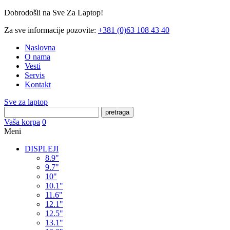
Dobrodošli na Sve Za Laptop!
Za sve informacije pozovite:
+381 (0)63 108 43 40
Naslovna
O nama
Vesti
Servis
Kontakt
Sve za laptop
pretraga
Vaša korpa
0
Meni
DISPLEJI
8.9"
9.7"
10"
10.1"
11.6"
12.1"
12.5"
13.1"