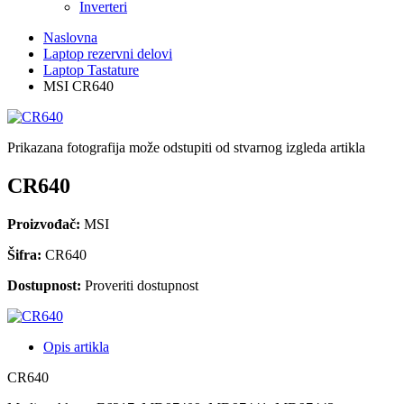
Inverteri
Naslovna
Laptop rezervni delovi
Laptop Tastature
MSI CR640
Prikazana fotografija može odstupiti od stvarnog izgleda artikla
CR640
Proizvođač:
MSI
Šifra:
CR640
Dostupnost:
Proveriti dostupnost
Opis artikla
CR640