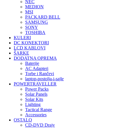
NEC
MEDION
MSI
PACKARD BELL
SAMSUNG
SONY
TOSHIBA
KULERI
DC KONEKTORI
LCD KABLOVI
ŠARKE
DODATNA OPREMA
Baterije
AC Adapteri
Torbe i Rančevi
laptop-postolja-i-sajle
POWERTRAVELLER
Power Packs
Solar Panels
Solar Kits
Lighting
Tactical Range
Accessories
OSTALO
CD-DVD Drajv