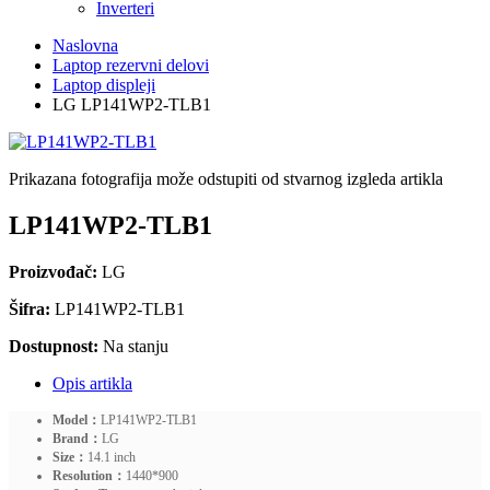
Inverteri
Naslovna
Laptop rezervni delovi
Laptop displeji
LG LP141WP2-TLB1
Prikazana fotografija može odstupiti od stvarnog izgleda artikla
LP141WP2-TLB1
Proizvođač:
LG
Šifra:
LP141WP2-TLB1
Dostupnost:
Na stanju
Opis artikla
Model：
LP141WP2-TLB1
Brand：
LG
Size：
14.1 inch
Resolution：
1440*900