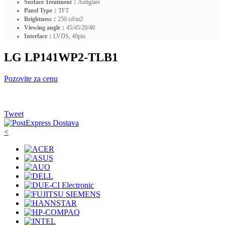
Surface Treatment：
Antiglare
Panel Type：
TFT
Brightness：
250 cd/m2
Viewing angle：
45/45/20/40
Interface：
LVDS, 40pin
LG LP141WP2-TLB1
Pozovite za cenu
Tweet
<