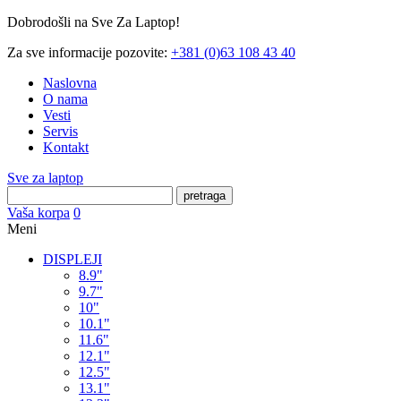
Dobrodošli na Sve Za Laptop!
Za sve informacije pozovite:
+381 (0)63 108 43 40
Naslovna
O nama
Vesti
Servis
Kontakt
Sve za laptop
pretraga
Vaša korpa
0
Meni
DISPLEJI
8.9"
9.7"
10"
10.1"
11.6"
12.1"
12.5"
13.1"