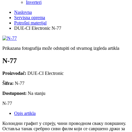
Inverteri
Naslovna
Servisna oprema
Potrošni materijal
DUE-CI Electronic N-77
Prikazana fotografija može odstupiti od stvarnog izgleda artikla
N-77
Proizvođač:
DUE-CI Electronic
Šifra:
N-77
Dostupnost:
Na stanju
N-77
Opis artikla
Колоидни графит у спреју, чини проводном сваку површину.
Оставља танак сребрно сиви филм који се савршено држи за