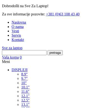
Dobrodošli na Sve Za Laptop!
Za sve informacije pozovite:
+381 (0)63 108 43 40
Naslovna
O nama
Vesti
Servis
Kontakt
Sve za laptop
pretraga
Vaša korpa
0
Meni
DISPLEJI
8.9"
9.7"
10"
10.1"
11.6"
12.1"
12.5"
13.1"