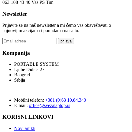
063-108-43-40 Vaš PS Tim
Newsletter
Prijavite se na naš newsletter a mi ćemo vas obaveštavati o
najnovijim akcijama i ponudama na sajtu.
prijava
Kompanija
PORTABLE SYSTEM
Ljube Didića 27
Beograd
Srbija
Mobilni telefon:
+381 (0)63 10.84.340
E-mail:
office@svezalaptop.rs
KORISNI LINKOVI
Novi artikli