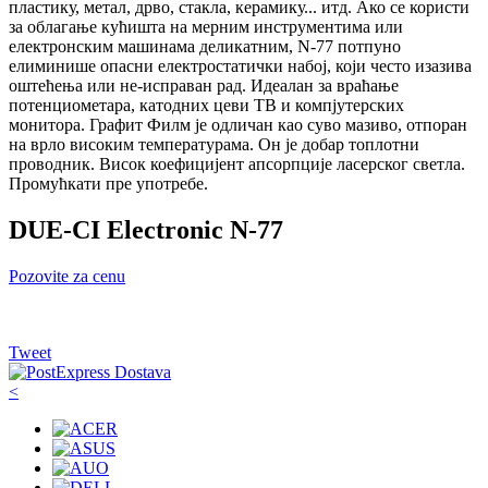
пластику, метал, дрво, стакла, керамику... итд. Ако се користи
за облагање кућишта на мерним инструментима или
електронским машинама деликатним, N-77 потпуно
елиминише опасни електростатички набој, који често изазива
оштећења или не-исправан рад. Идеалан за враћање
потенциометара, катодних цеви ТВ и компјутерских
монитора. Графит Филм је одличан као суво мазиво, отпоран
на врло високим температурама. Он је добар топлотни
проводник. Висок коефицијент апсорпције ласерског светла.
Промућкати пре употребе.
DUE-CI Electronic N-77
Pozovite za cenu
Tweet
<