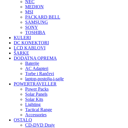
NEC
MEDION
MSI
PACKARD BELL
SAMSUNG
SONY
TOSHIBA
KULERI
DC KONEKTORI
LCD KABLOVI
ŠARKE
DODATNA OPREMA
Baterije
AC Adapteri
Torbe i Rančevi
laptop-postolja-i-sajle
POWERTRAVELLER
Power Packs
Solar Panels
Solar Kits
Lighting
Tactical Range
Accessories
OSTALO
CD-DVD Drajv