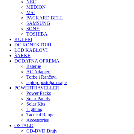
NEC
MEDION
MSI
PACKARD BELL
SAMSUNG
SONY
TOSHIBA
KULERI
DC KONEKTORI
LCD KABLOVI
ŠARKE
DODATNA OPREMA
Baterije
AC Adapteri
Torbe i Rančevi
laptop-postolja-i-sajle
POWERTRAVELLER
Power Packs
Solar Panels
Solar Kits
Lighting
Tactical Range
Accessories
OSTALO
CD-DVD Drajv