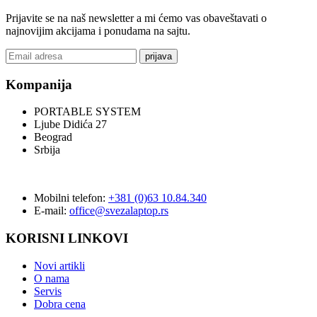
Prijavite se na naš newsletter a mi ćemo vas obaveštavati o
najnovijim akcijama i ponudama na sajtu.
prijava
Kompanija
PORTABLE SYSTEM
Ljube Didića 27
Beograd
Srbija
Mobilni telefon:
+381 (0)63 10.84.340
E-mail:
office@svezalaptop.rs
KORISNI LINKOVI
Novi artikli
O nama
Servis
Dobra cena