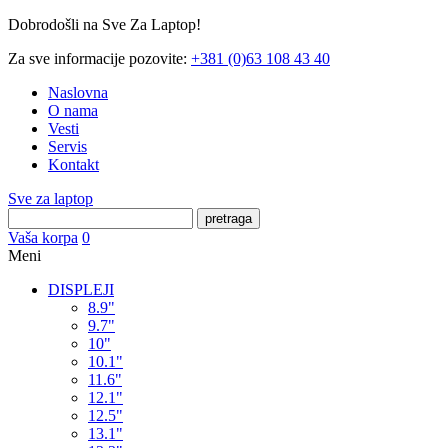
Dobrodošli na Sve Za Laptop!
Za sve informacije pozovite:
+381 (0)63 108 43 40
Naslovna
O nama
Vesti
Servis
Kontakt
Sve za laptop
pretraga
Vaša korpa
0
Meni
DISPLEJI
8.9"
9.7"
10"
10.1"
11.6"
12.1"
12.5"
13.1"