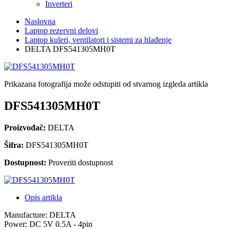
Inverteri
Naslovna
Laptop rezervni delovi
Laptop kuleri, ventilatori i sistemi za hlađenje
DELTA DFS541305MH0T
Prikazana fotografija može odstupiti od stvarnog izgleda artikla
DFS541305MH0T
Proizvođač:
DELTA
Šifra:
DFS541305MH0T
Dostupnost:
Proveriti dostupnost
Opis artikla
Manufacture: DELTA
Power: DC 5V 0.5A - 4pin