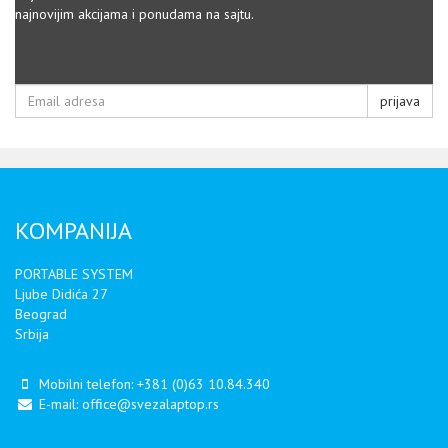
najnovijim akcijama i ponudama na sajtu.
prijava
KOMPANIJA
PORTABLE SYSTEM
Ljube Didića 27
Beograd
Srbija
Mobilni telefon:
+381 (0)63 10.84.340
E-mail:
office@svezalaptop.rs