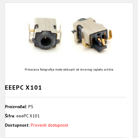
Prikazana fotografija može odstupiti od stvarnog izgleda artikla
EEEPC X101
Proizvođač:
PS
Šifra:
eeePC X101
Dostupnost:
Proveriti dostupnost