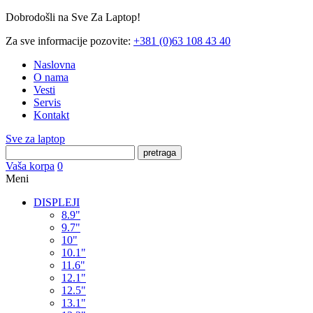
Dobrodošli na Sve Za Laptop!
Za sve informacije pozovite:
+381 (0)63 108 43 40
Naslovna
O nama
Vesti
Servis
Kontakt
Sve za laptop
pretraga
Vaša korpa
0
Meni
DISPLEJI
8.9"
9.7"
10"
10.1"
11.6"
12.1"
12.5"
13.1"