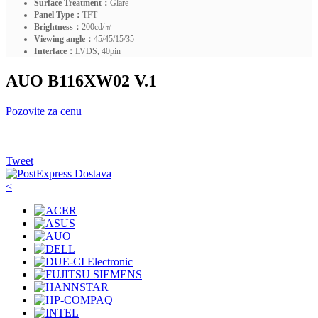
Surface Treatment：
Glare
Panel Type：
TFT
Brightness：
200cd/㎡
Viewing angle：
45/45/15/35
Interface：
LVDS, 40pin
AUO B116XW02 V.1
Pozovite za cenu
Tweet
<