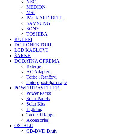
NEC
MEDION
MSI
PACKARD BELL
SAMSUNG
SONY
TOSHIBA
KULERI
DC KONEKTORI
LCD KABLOVI
ŠARKE
DODATNA OPREMA
Baterije
AC Adapteri
Torbe i Rančevi
laptop-postolja-i-sajle
POWERTRAVELLER
Power Packs
Solar Panels
Solar Kits
Lighting
Tactical Range
Accessories
OSTALO
CD-DVD Drajv