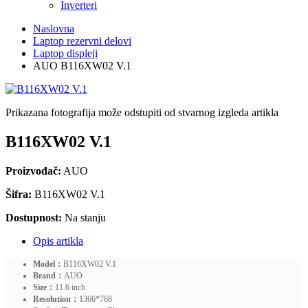
Inverteri
Naslovna
Laptop rezervni delovi
Laptop displeji
AUO B116XW02 V.1
Prikazana fotografija može odstupiti od stvarnog izgleda artikla
B116XW02 V.1
Proizvođač:
AUO
Šifra:
B116XW02 V.1
Dostupnost:
Na stanju
Opis artikla
Model：
B116XW02 V.1
Brand：
AUO
Size：
11.6 inch
Resolution：
1366*768