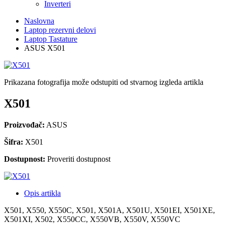
Inverteri
Naslovna
Laptop rezervni delovi
Laptop Tastature
ASUS X501
Prikazana fotografija može odstupiti od stvarnog izgleda artikla
X501
Proizvođač:
ASUS
Šifra:
X501
Dostupnost:
Proveriti dostupnost
Opis artikla
X501, X550, X550C, X501, X501A, X501U, X501EI, X501XE,
X501XI, X502, X550CC, X550VB, X550V, X550VC