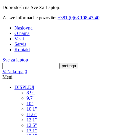
Dobrodošli na Sve Za Laptop!
Za sve informacije pozovite:
+381 (0)63 108 43 40
Naslovna
O nama
Vesti
Servis
Kontakt
Sve za laptop
pretraga
Vaša korpa
0
Meni
DISPLEJI
8.9"
9.7"
10"
10.1"
11.6"
12.1"
12.5"
13.1"