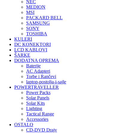
NEC
MEDION
MSI
PACKARD BELL
SAMSUNG
SONY
TOSHIBA
KULERI
DC KONEKTORI
LCD KABLOVI
ŠARKE
DODATNA OPREMA
Baterije
AC Adapteri
Torbe i Rančevi
laptop-postolja-i-sajle
POWERTRAVELLER
Power Packs
Solar Panels
Solar Kits
Lighting
Tactical Range
Accessories
OSTALO
CD-DVD Drajv