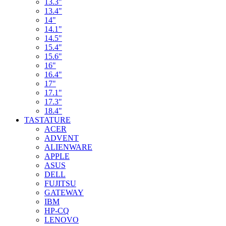
13.3"
13.4"
14"
14.1"
14.5"
15.4"
15.6"
16"
16.4"
17"
17.1"
17.3"
18.4"
TASTATURE
ACER
ADVENT
ALIENWARE
APPLE
ASUS
DELL
FUJITSU
GATEWAY
IBM
HP-CQ
LENOVO