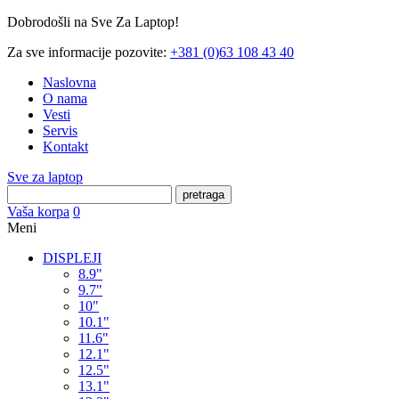
Dobrodošli na Sve Za Laptop!
Za sve informacije pozovite:
+381 (0)63 108 43 40
Naslovna
O nama
Vesti
Servis
Kontakt
Sve za laptop
pretraga
Vaša korpa
0
Meni
DISPLEJI
8.9"
9.7"
10"
10.1"
11.6"
12.1"
12.5"
13.1"