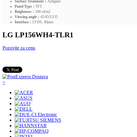
Surface Treatment：
Antiglare
Panel Type：
TFT
Brightness：
200 cd/m2
Viewing angle：
45/45/15/35
Interface：
LVDS, 40pins
LG LP156WH4-TLR1
Pozovite za cenu
<