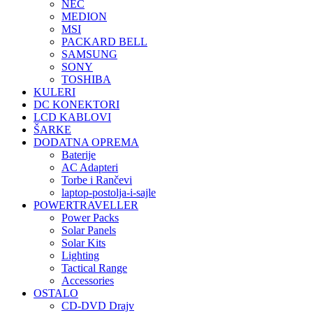
NEC
MEDION
MSI
PACKARD BELL
SAMSUNG
SONY
TOSHIBA
KULERI
DC KONEKTORI
LCD KABLOVI
ŠARKE
DODATNA OPREMA
Baterije
AC Adapteri
Torbe i Rančevi
laptop-postolja-i-sajle
POWERTRAVELLER
Power Packs
Solar Panels
Solar Kits
Lighting
Tactical Range
Accessories
OSTALO
CD-DVD Drajv