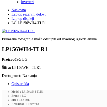
Inverteri
Naslovna
Laptop rezervni delovi
Laptop displeji
LG LP156WH4-TLR1
Prikazana fotografija može odstupiti od stvarnog izgleda artikla
LP156WH4-TLR1
Proizvođač:
LG
Šifra:
LP156WH4-TLR1
Dostupnost:
Na stanju
Opis artikla
Model：
LP156WH4-TLR1
Brand：
LG
Size：
15.6 inch
Resolution：
1366*768