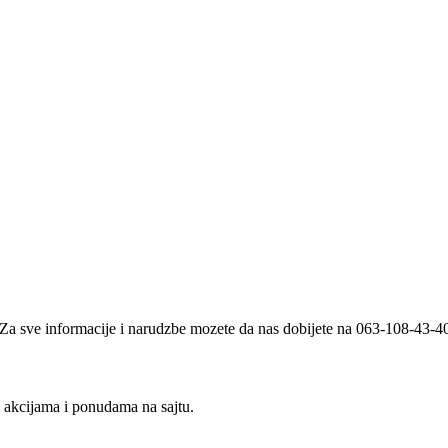
i. Za sve informacije i narudzbe mozete da nas dobijete na 063-108-43-
m akcijama i ponudama na sajtu.