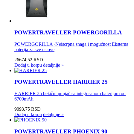
POWERTRAVELLER POWERGORILLA
POWERGORILLA -Neiscrpna snaga i mogućnost Eksterna
baterija za sve uslove
26674,52 RSD
Dodaj u korpu
detaljnije »
POWERTRAVELLER HARRIER 25
HARRIER 25 bežični punjač sa integrisanom baterijom od
6700mAh
9093,75 RSD
Dodaj u korpu
detaljnije »
POWERTRAVELLER PHOENIX 90