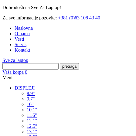
Dobrodošli na Sve Za Laptop!
Za sve informacije pozovite:
+381 (0)63 108 43 40
Naslovna
O nama
Vesti
Servis
Kontakt
Sve za laptop
pretraga
Vaša korpa
0
Meni
DISPLEJI
8.9"
9.7"
10"
10.1"
11.6"
12.1"
12.5"
13.1"