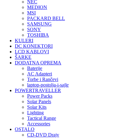
NEC
MEDION
MSI
PACKARD BELL
SAMSUNG
SONY
TOSHIBA
KULERI
DC KONEKTORI
LCD KABLOVI
ŠARKE
DODATNA OPREMA
Baterije
AC Adapteri
Torbe i Rančevi
laptop-postolja-i-sajle
POWERTRAVELLER
Power Packs
Solar Panels
Solar Kits
Lighting
Tactical Range
Accessories
OSTALO
CD-DVD Drajv