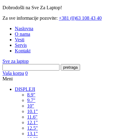
Dobrodošli na Sve Za Laptop!
Za sve informacije pozovite:
+381 (0)63 108 43 40
Naslovna
O nama
Vesti
Servis
Kontakt
Sve za laptop
pretraga
Vaša korpa
0
Meni
DISPLEJI
8.9"
9.7"
10"
10.1"
11.6"
12.1"
12.5"
13.1"