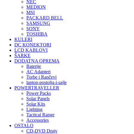
NEC
MEDION
MSI
PACKARD BELL
SAMSUNG
SONY
TOSHIBA
KULERI
DC KONEKTORI
LCD KABLOVI
ŠARKE
DODATNA OPREMA
Baterije
AC Adapteri
Torbe i Rančevi
laptop-postolja-i-sajle
POWERTRAVELLER
Power Packs
Solar Panels
Solar Kits
Lighting
Tactical Range
Accessories
OSTALO
CD-DVD Drajv