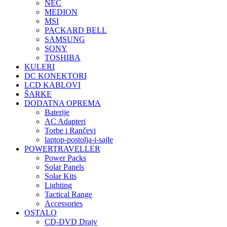
NEC
MEDION
MSI
PACKARD BELL
SAMSUNG
SONY
TOSHIBA
KULERI
DC KONEKTORI
LCD KABLOVI
ŠARKE
DODATNA OPREMA
Baterije
AC Adapteri
Torbe i Rančevi
laptop-postolja-i-sajle
POWERTRAVELLER
Power Packs
Solar Panels
Solar Kits
Lighting
Tactical Range
Accessories
OSTALO
CD-DVD Drajv