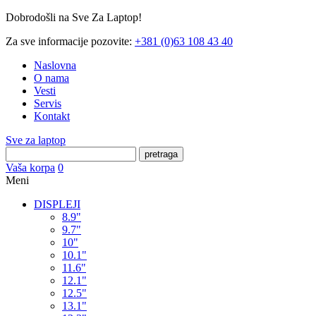
Dobrodošli na Sve Za Laptop!
Za sve informacije pozovite:
+381 (0)63 108 43 40
Naslovna
O nama
Vesti
Servis
Kontakt
Sve za laptop
pretraga
Vaša korpa
0
Meni
DISPLEJI
8.9"
9.7"
10"
10.1"
11.6"
12.1"
12.5"
13.1"