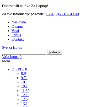
Dobrodošli na Sve Za Laptop!
Za sve informacije pozovite:
+381 (0)63 108 43 40
Naslovna
O nama
Vesti
Servis
Kontakt
Sve za laptop
pretraga
Vaša korpa
0
Meni
DISPLEJI
8.9"
9.7"
10"
10.1"
11.6"
12.1"
12.5"
13.1"