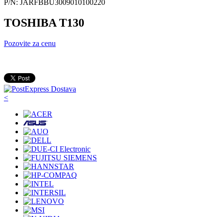
P/N: JARFBBU3009010100220
TOSHIBA T130
Pozovite za cenu
<