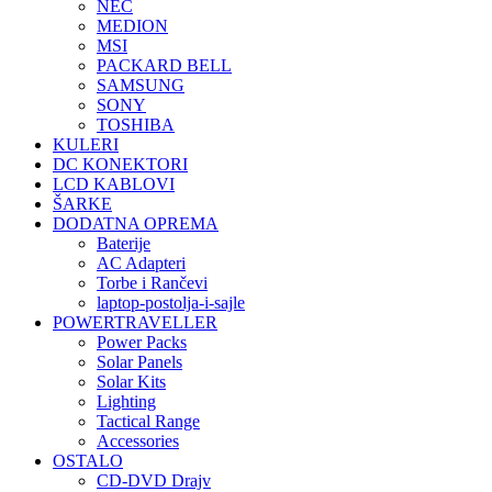
NEC
MEDION
MSI
PACKARD BELL
SAMSUNG
SONY
TOSHIBA
KULERI
DC KONEKTORI
LCD KABLOVI
ŠARKE
DODATNA OPREMA
Baterije
AC Adapteri
Torbe i Rančevi
laptop-postolja-i-sajle
POWERTRAVELLER
Power Packs
Solar Panels
Solar Kits
Lighting
Tactical Range
Accessories
OSTALO
CD-DVD Drajv