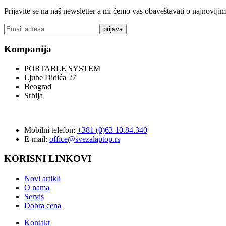
Prijavite se na naš newsletter a mi ćemo vas obaveštavati o najnoviji
prijava
Kompanija
PORTABLE SYSTEM
Ljube Didića 27
Beograd
Srbija
Mobilni telefon:
+381 (0)63 10.84.340
E-mail:
office@svezalaptop.rs
KORISNI LINKOVI
Novi artikli
O nama
Servis
Dobra cena
Kontakt