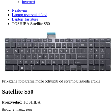
Inverteri
Naslovna
Laptop rezervni delovi
Laptop Tastature
TOSHIBA Satellite S50
Prikazana fotografija može odstupiti od stvarnog izgleda artikla
Satellite S50
Proizvođač:
TOSHIBA
Šifra:
Satellite S50