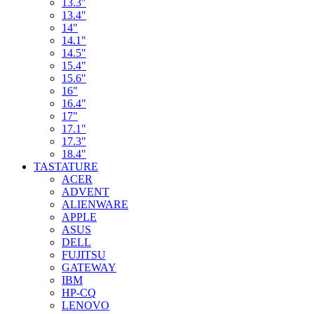
13.3"
13.4"
14"
14.1"
14.5"
15.4"
15.6"
16"
16.4"
17"
17.1"
17.3"
18.4"
TASTATURE
ACER
ADVENT
ALIENWARE
APPLE
ASUS
DELL
FUJITSU
GATEWAY
IBM
HP-CQ
LENOVO