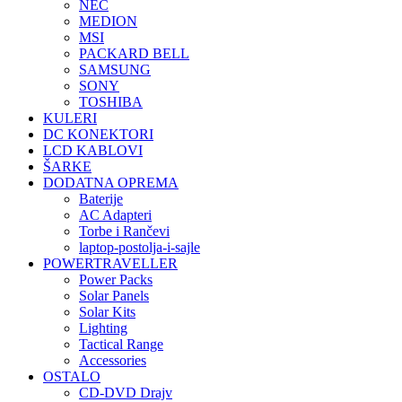
NEC
MEDION
MSI
PACKARD BELL
SAMSUNG
SONY
TOSHIBA
KULERI
DC KONEKTORI
LCD KABLOVI
ŠARKE
DODATNA OPREMA
Baterije
AC Adapteri
Torbe i Rančevi
laptop-postolja-i-sajle
POWERTRAVELLER
Power Packs
Solar Panels
Solar Kits
Lighting
Tactical Range
Accessories
OSTALO
CD-DVD Drajv