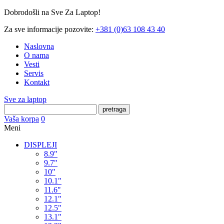
Dobrodošli na Sve Za Laptop!
Za sve informacije pozovite:
+381 (0)63 108 43 40
Naslovna
O nama
Vesti
Servis
Kontakt
Sve za laptop
pretraga
Vaša korpa
0
Meni
DISPLEJI
8.9"
9.7"
10"
10.1"
11.6"
12.1"
12.5"
13.1"