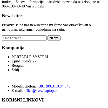
funkciji. Za sve informacije i narudzbe mozete da nas dobijete na
063-108-43-40 Vaš PS Tim
Newsletter
Prijavite se na naš newsletter a mi ćemo vas obaveštavati o
najnovijim akcijama i ponudama na sajtu.
prijava
Kompanija
PORTABLE SYSTEM
Ljube Didića 27
Beograd
Srbija
Mobilni telefon:
+381 (0)63 10.84.340
E-mail:
office@svezalaptop.rs
KORISNI LINKOVI