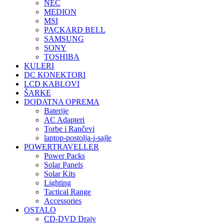
NEC
MEDION
MSI
PACKARD BELL
SAMSUNG
SONY
TOSHIBA
KULERI
DC KONEKTORI
LCD KABLOVI
ŠARKE
DODATNA OPREMA
Baterije
AC Adapteri
Torbe i Rančevi
laptop-postolja-i-sajle
POWERTRAVELLER
Power Packs
Solar Panels
Solar Kits
Lighting
Tactical Range
Accessories
OSTALO
CD-DVD Drajv