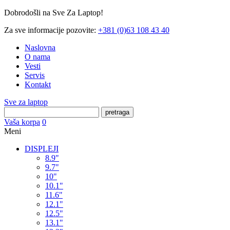
Dobrodošli na Sve Za Laptop!
Za sve informacije pozovite:
+381 (0)63 108 43 40
Naslovna
O nama
Vesti
Servis
Kontakt
Sve za laptop
pretraga
Vaša korpa
0
Meni
DISPLEJI
8.9"
9.7"
10"
10.1"
11.6"
12.1"
12.5"
13.1"