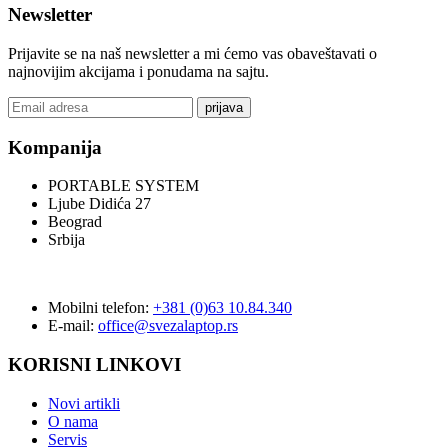
Newsletter
Prijavite se na naš newsletter a mi ćemo vas obaveštavati o
najnovijim akcijama i ponudama na sajtu.
prijava
Kompanija
PORTABLE SYSTEM
Ljube Didića 27
Beograd
Srbija
Mobilni telefon:
+381 (0)63 10.84.340
E-mail:
office@svezalaptop.rs
KORISNI LINKOVI
Novi artikli
O nama
Servis