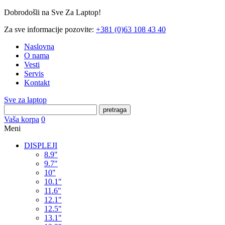
Dobrodošli na Sve Za Laptop!
Za sve informacije pozovite:
+381 (0)63 108 43 40
Naslovna
O nama
Vesti
Servis
Kontakt
Sve za laptop
pretraga
Vaša korpa
0
Meni
DISPLEJI
8.9"
9.7"
10"
10.1"
11.6"
12.1"
12.5"
13.1"