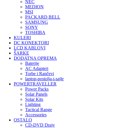
NEC
MEDION
MSI
PACKARD BELL
SAMSUNG
SONY
TOSHIBA
KULERI
DC KONEKTORI
LCD KABLOVI
ŠARKE
DODATNA OPREMA
Baterije
AC Adapteri
Torbe i Rančevi
laptop-postolja-i-sajle
POWERTRAVELLER
Power Packs
Solar Panels
Solar Kits
Lighting
Tactical Range
Accessories
OSTALO
CD-DVD Drajv