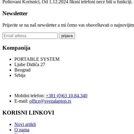
Poštovani Korisnici, Od 1.12.2024 fiksni telefoni nece biti u funkcij
Newsletter
Prijavite se na naš newsletter a mi ćemo vas obaveštavati o najnoviji
prijava
Kompanija
PORTABLE SYSTEM
Ljube Didića 27
Beograd
Srbija
Mobilni telefon:
+381 (0)63 10.84.340
E-mail:
office@svezalaptop.rs
KORISNI LINKOVI
Novi artikli
O nama