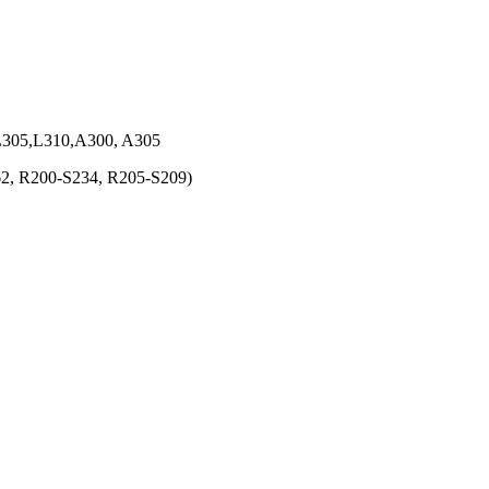
,L305,L310,A300, A305
62, R200-S234, R205-S209)