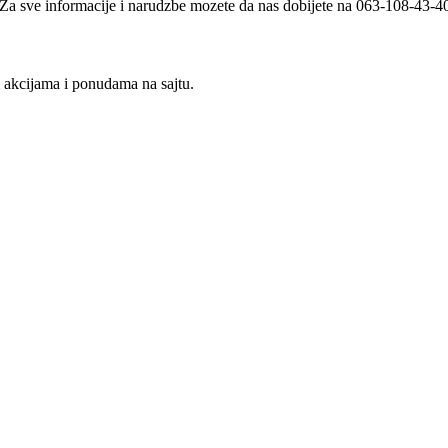
i. Za sve informacije i narudzbe mozete da nas dobijete na 063-108-43-
m akcijama i ponudama na sajtu.