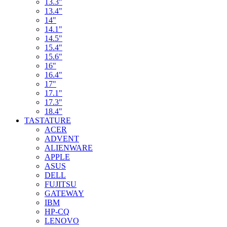
13.3"
13.4"
14"
14.1"
14.5"
15.4"
15.6"
16"
16.4"
17"
17.1"
17.3"
18.4"
TASTATURE
ACER
ADVENT
ALIENWARE
APPLE
ASUS
DELL
FUJITSU
GATEWAY
IBM
HP-CQ
LENOVO