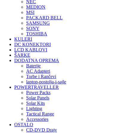
NEC
MEDION
MSI
PACKARD BELL
SAMSUNG
SONY
TOSHIBA
KULERI
DC KONEKTORI
LCD KABLOVI
ŠARKE
DODATNA OPREMA
Baterije
AC Adapteri
Torbe i Rančevi
laptop-postolja-i-sajle
POWERTRAVELLER
Power Packs
Solar Panels
Solar Kits
Lighting
Tactical Range
Accessories
OSTALO
CD-DVD Drajv