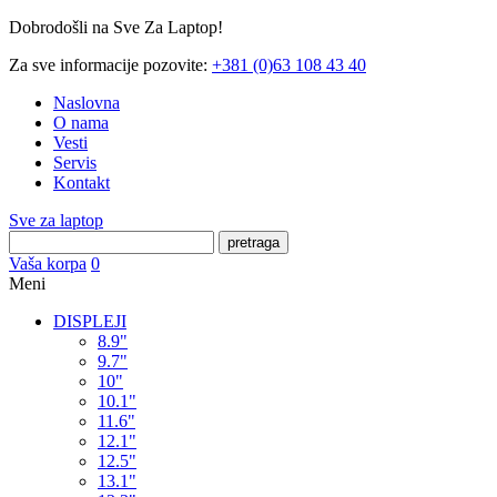
Dobrodošli na Sve Za Laptop!
Za sve informacije pozovite:
+381 (0)63 108 43 40
Naslovna
O nama
Vesti
Servis
Kontakt
Sve za laptop
pretraga
Vaša korpa
0
Meni
DISPLEJI
8.9"
9.7"
10"
10.1"
11.6"
12.1"
12.5"
13.1"