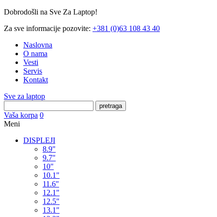
Dobrodošli na Sve Za Laptop!
Za sve informacije pozovite:
+381 (0)63 108 43 40
Naslovna
O nama
Vesti
Servis
Kontakt
Sve za laptop
pretraga
Vaša korpa
0
Meni
DISPLEJI
8.9"
9.7"
10"
10.1"
11.6"
12.1"
12.5"
13.1"