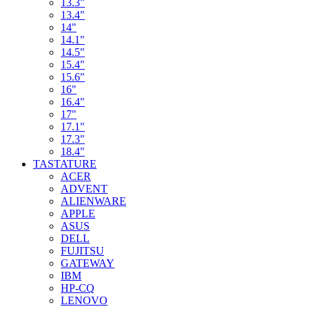
13.3"
13.4"
14"
14.1"
14.5"
15.4"
15.6"
16"
16.4"
17"
17.1"
17.3"
18.4"
TASTATURE
ACER
ADVENT
ALIENWARE
APPLE
ASUS
DELL
FUJITSU
GATEWAY
IBM
HP-CQ
LENOVO