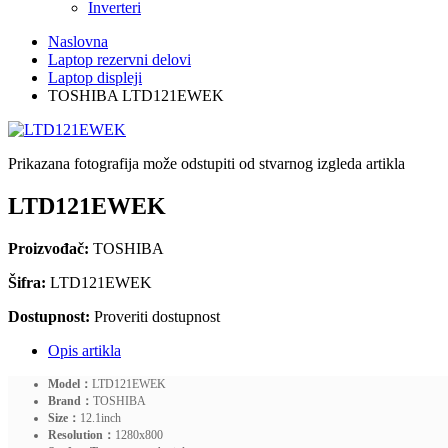
Inverteri
Naslovna
Laptop rezervni delovi
Laptop displeji
TOSHIBA LTD121EWEK
Prikazana fotografija može odstupiti od stvarnog izgleda artikla
LTD121EWEK
Proizvođač:
TOSHIBA
Šifra:
LTD121EWEK
Dostupnost:
Proveriti dostupnost
Opis artikla
Model：
LTD121EWEK
Brand：
TOSHIBA
Size：
12.1inch
Resolution：
1280x800