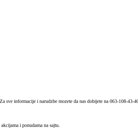
i. Za sve informacije i narudzbe mozete da nas dobijete na 063-108-43-
m akcijama i ponudama na sajtu.