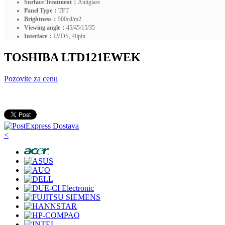
Surface Treatment：
Antiglare
Panel Type：
TFT
Brightness：
500cd/m2
Viewing angle：
45/45/15/35
Interface：
LVDS, 40pin
TOSHIBA LTD121EWEK
Pozovite za cenu
<