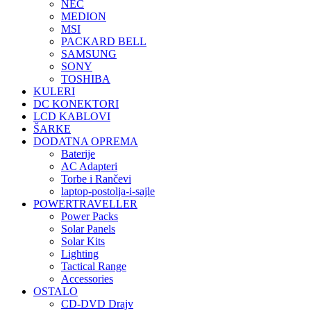
NEC
MEDION
MSI
PACKARD BELL
SAMSUNG
SONY
TOSHIBA
KULERI
DC KONEKTORI
LCD KABLOVI
ŠARKE
DODATNA OPREMA
Baterije
AC Adapteri
Torbe i Rančevi
laptop-postolja-i-sajle
POWERTRAVELLER
Power Packs
Solar Panels
Solar Kits
Lighting
Tactical Range
Accessories
OSTALO
CD-DVD Drajv