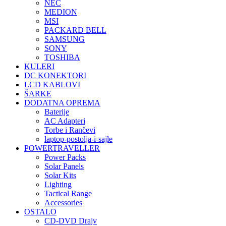
NEC
MEDION
MSI
PACKARD BELL
SAMSUNG
SONY
TOSHIBA
KULERI
DC KONEKTORI
LCD KABLOVI
ŠARKE
DODATNA OPREMA
Baterije
AC Adapteri
Torbe i Rančevi
laptop-postolja-i-sajle
POWERTRAVELLER
Power Packs
Solar Panels
Solar Kits
Lighting
Tactical Range
Accessories
OSTALO
CD-DVD Drajv