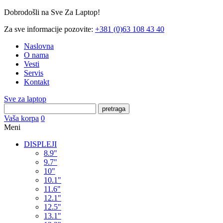
Dobrodošli na Sve Za Laptop!
Za sve informacije pozovite:
+381 (0)63 108 43 40
Naslovna
O nama
Vesti
Servis
Kontakt
Sve za laptop
pretraga
Vaša korpa
0
Meni
DISPLEJI
8.9"
9.7"
10"
10.1"
11.6"
12.1"
12.5"
13.1"