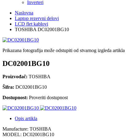
Inverteri
Naslovna
Laptop rezervni delovi
LCD flet kablovi
TOSHIBA DC02001BG10
Prikazana fotografija može odstupiti od stvarnog izgleda artikla
DC02001BG10
Proizvođač:
TOSHIBA
Šifra:
DC02001BG10
Dostupnost:
Proveriti dostupnost
Opis artikla
Manufacture: TOSHIBA
MODEL: DC02001BG10