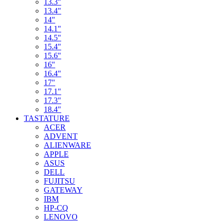
13.3"
13.4"
14"
14.1"
14.5"
15.4"
15.6"
16"
16.4"
17"
17.1"
17.3"
18.4"
TASTATURE
ACER
ADVENT
ALIENWARE
APPLE
ASUS
DELL
FUJITSU
GATEWAY
IBM
HP-CQ
LENOVO