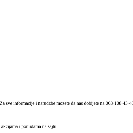
i. Za sve informacije i narudzbe mozete da nas dobijete na 063-108-43-
m akcijama i ponudama na sajtu.