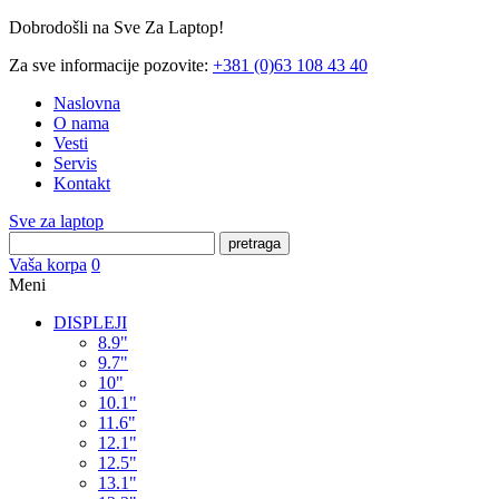
Dobrodošli na Sve Za Laptop!
Za sve informacije pozovite:
+381 (0)63 108 43 40
Naslovna
O nama
Vesti
Servis
Kontakt
Sve za laptop
pretraga
Vaša korpa
0
Meni
DISPLEJI
8.9"
9.7"
10"
10.1"
11.6"
12.1"
12.5"
13.1"