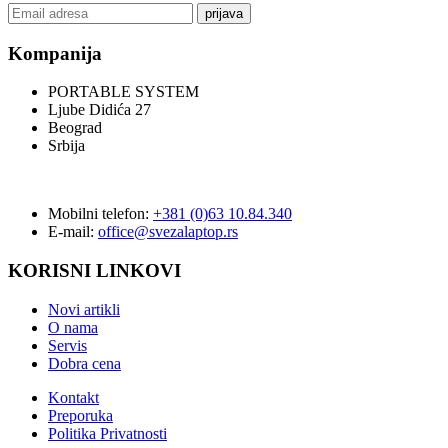
prijava
Kompanija
PORTABLE SYSTEM
Ljube Didića 27
Beograd
Srbija
Mobilni telefon:
+381 (0)63 10.84.340
E-mail:
office@svezalaptop.rs
KORISNI LINKOVI
Novi artikli
O nama
Servis
Dobra cena
Kontakt
Preporuka
Politika Privatnosti