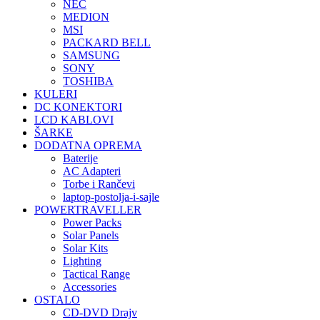
NEC
MEDION
MSI
PACKARD BELL
SAMSUNG
SONY
TOSHIBA
KULERI
DC KONEKTORI
LCD KABLOVI
ŠARKE
DODATNA OPREMA
Baterije
AC Adapteri
Torbe i Rančevi
laptop-postolja-i-sajle
POWERTRAVELLER
Power Packs
Solar Panels
Solar Kits
Lighting
Tactical Range
Accessories
OSTALO
CD-DVD Drajv