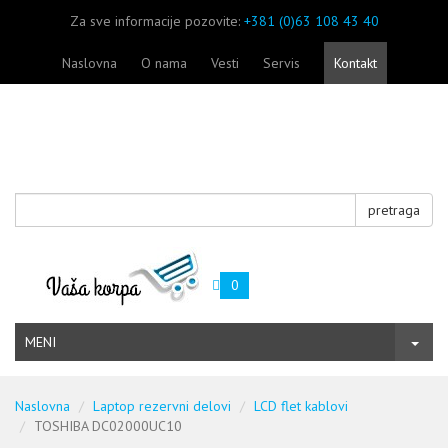
Za sve informacije pozovite:
+381 (0)63 108 43 40
Naslovna
O nama
Vesti
Servis
Kontakt
pretraga
0
MENI
Naslovna
Laptop rezervni delovi
LCD flet kablovi
TOSHIBA DC02000UC10