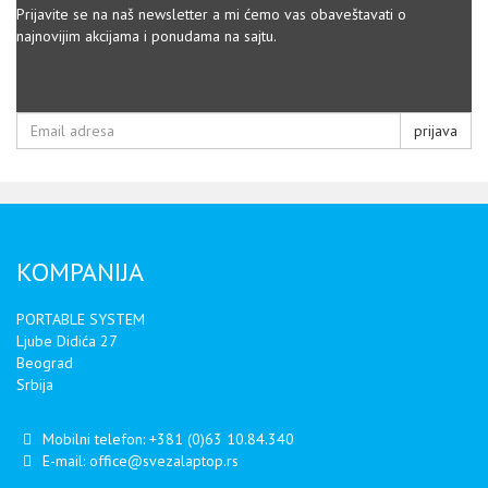
Prijavite se na naš newsletter a mi ćemo vas obaveštavati o
najnovijim akcijama i ponudama na sajtu.
prijava
KOMPANIJA
PORTABLE SYSTEM
Ljube Didića 27
Beograd
Srbija
Mobilni telefon:
+381 (0)63 10.84.340
E-mail:
office@svezalaptop.rs