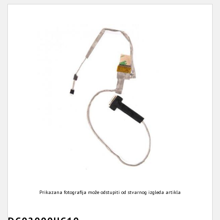
Prikazana fotografija može odstupiti od stvarnog izgleda artikla