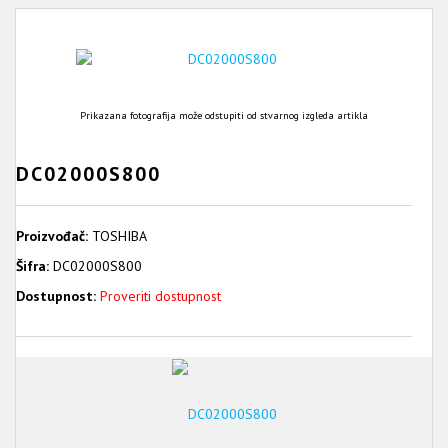
Prikazana fotografija može odstupiti od stvarnog izgleda artikla
DC02000S800
Proizvođač:
TOSHIBA
Šifra:
DC02000S800
Dostupnost:
Proveriti dostupnost