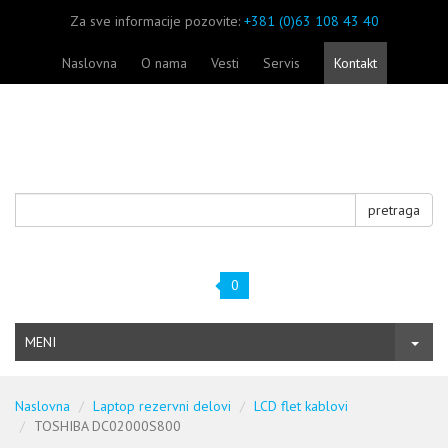
Za sve informacije pozovite:
+381 (0)63 108 43 40
Naslovna
O nama
Vesti
Servis
Kontakt
pretraga
0
MENI
Naslovna
Laptop rezervni delovi
LCD flet kablovi
TOSHIBA DC02000S800