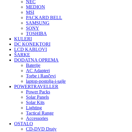
NEC
MEDION
MSI
PACKARD BELL
SAMSUNG
SONY
TOSHIBA
KULERI
DC KONEKTORI
LCD KABLOVI
ŠARKE
DODATNA OPREMA
Baterije
AC Adapteri
Torbe i Rančevi
laptop-postolja-i-sajle
POWERTRAVELLER
Power Packs
Solar Panels
Solar Kits
Lighting
Tactical Range
Accessories
OSTALO
CD-DVD Drajv