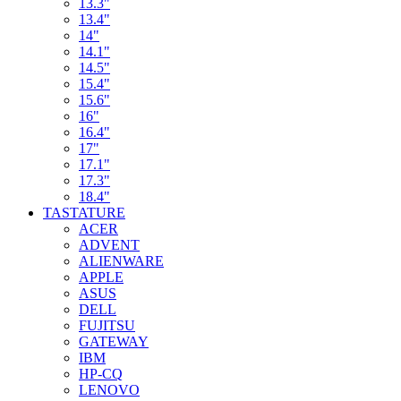
13.3"
13.4"
14"
14.1"
14.5"
15.4"
15.6"
16"
16.4"
17"
17.1"
17.3"
18.4"
TASTATURE
ACER
ADVENT
ALIENWARE
APPLE
ASUS
DELL
FUJITSU
GATEWAY
IBM
HP-CQ
LENOVO