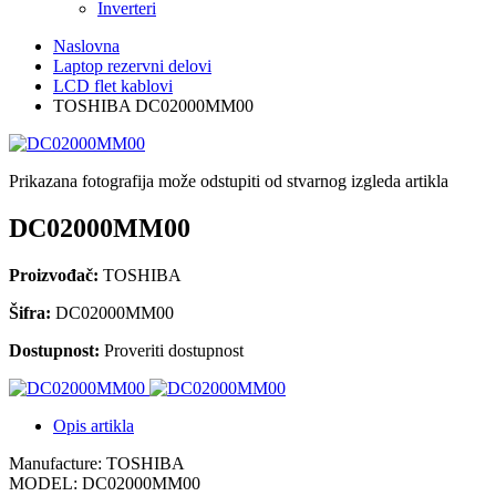
Inverteri
Naslovna
Laptop rezervni delovi
LCD flet kablovi
TOSHIBA DC02000MM00
Prikazana fotografija može odstupiti od stvarnog izgleda artikla
DC02000MM00
Proizvođač:
TOSHIBA
Šifra:
DC02000MM00
Dostupnost:
Proveriti dostupnost
Opis artikla
Manufacture: TOSHIBA
MODEL: DC02000MM00