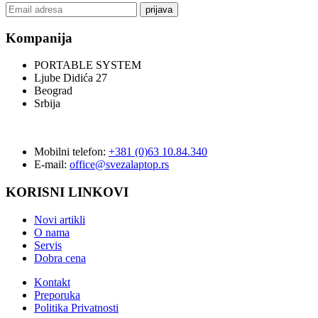
prijava
Kompanija
PORTABLE SYSTEM
Ljube Didića 27
Beograd
Srbija
Mobilni telefon:
+381 (0)63 10.84.340
E-mail:
office@svezalaptop.rs
KORISNI LINKOVI
Novi artikli
O nama
Servis
Dobra cena
Kontakt
Preporuka
Politika Privatnosti