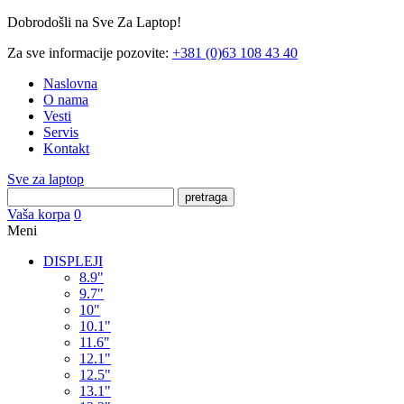
Dobrodošli na Sve Za Laptop!
Za sve informacije pozovite:
+381 (0)63 108 43 40
Naslovna
O nama
Vesti
Servis
Kontakt
Sve za laptop
pretraga
Vaša korpa
0
Meni
DISPLEJI
8.9"
9.7"
10"
10.1"
11.6"
12.1"
12.5"
13.1"