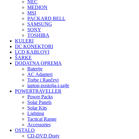
NEC
MEDION
MSI
PACKARD BELL
SAMSUNG
SONY
TOSHIBA
KULERI
DC KONEKTORI
LCD KABLOVI
ŠARKE
DODATNA OPREMA
Baterije
AC Adapteri
Torbe i Rančevi
laptop-postolja-i-sajle
POWERTRAVELLER
Power Packs
Solar Panels
Solar Kits
Lighting
Tactical Range
Accessories
OSTALO
CD-DVD Drajv