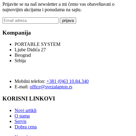
Prijavite se na naš newsletter a mi ćemo vas obaveštavati o
najnovijim akcijama i ponudama na sajtu.
prijava
Kompanija
PORTABLE SYSTEM
Ljube Didića 27
Beograd
Srbija
Mobilni telefon:
+381 (0)63 10.84.340
E-mail:
office@svezalaptop.rs
KORISNI LINKOVI
Novi artikli
O nama
Servis
Dobra cena