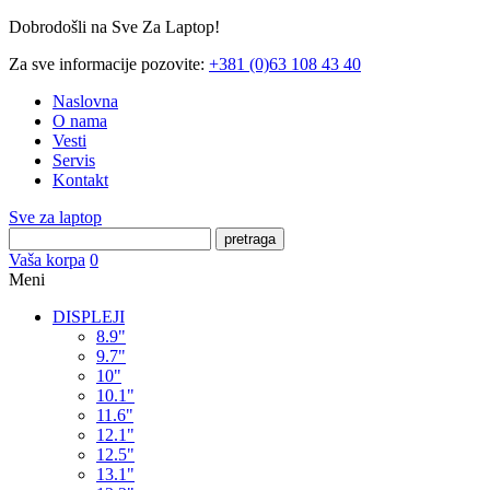
Dobrodošli na Sve Za Laptop!
Za sve informacije pozovite:
+381 (0)63 108 43 40
Naslovna
O nama
Vesti
Servis
Kontakt
Sve za laptop
pretraga
Vaša korpa
0
Meni
DISPLEJI
8.9"
9.7"
10"
10.1"
11.6"
12.1"
12.5"
13.1"