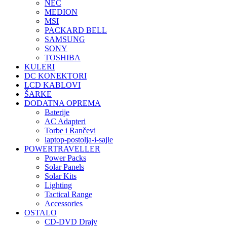
NEC
MEDION
MSI
PACKARD BELL
SAMSUNG
SONY
TOSHIBA
KULERI
DC KONEKTORI
LCD KABLOVI
ŠARKE
DODATNA OPREMA
Baterije
AC Adapteri
Torbe i Rančevi
laptop-postolja-i-sajle
POWERTRAVELLER
Power Packs
Solar Panels
Solar Kits
Lighting
Tactical Range
Accessories
OSTALO
CD-DVD Drajv