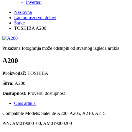
Inverteri
Naslovna
Laptop rezervni delovi
Šarke
TOSHIBA A200
Prikazana fotografija može odstupiti od stvarnog izgleda artikla
A200
Proizvođač:
TOSHIBA
Šifra:
A200
Dostupnost:
Proveriti dostupnost
Opis artikla
Compatible Models: Satellite A200, A205, A210, A215
P/N: AM019000100, AM019000200