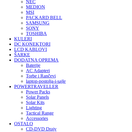
NEC
MEDION
MSI
PACKARD BELL
SAMSUNG
SONY
TOSHIBA
KULERI
DC KONEKTORI
LCD KABLOVI
ŠARKE
DODATNA OPREMA
Baterije
AC Adapteri
Torbe i Rančevi
laptop-postolja-i-sajle
POWERTRAVELLER
Power Packs
Solar Panels
Solar Kits
Lighting
Tactical Range
Accessories
OSTALO
CD-DVD Drajv