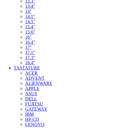
13.3"
13.4"
14"
14.1"
14.5"
15.4"
15.6"
16"
16.4"
17"
17.1"
17.3"
18.4"
TASTATURE
ACER
ADVENT
ALIENWARE
APPLE
ASUS
DELL
FUJITSU
GATEWAY
IBM
HP-CQ
LENOVO