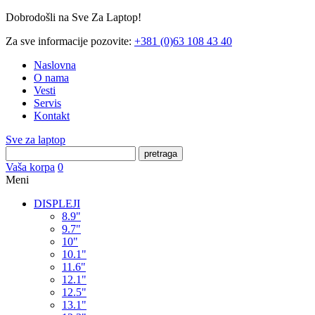
Dobrodošli na Sve Za Laptop!
Za sve informacije pozovite:
+381 (0)63 108 43 40
Naslovna
O nama
Vesti
Servis
Kontakt
Sve za laptop
pretraga
Vaša korpa
0
Meni
DISPLEJI
8.9"
9.7"
10"
10.1"
11.6"
12.1"
12.5"
13.1"