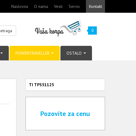
Naslovna
O nama
Vesti
Servis
Kontakt
0
retraga
POWERTRAVELLER
OSTALO
TI TPS51125
Pozovite za cenu