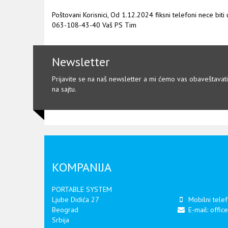
Poštovani Korisnici, Od 1.12.2024 fiksni telefoni nece biti
063-108-43-40 Vaš PS Tim
Newsletter
Prijavite se na naš newsletter a mi ćemo vas obaveštavat
na sajtu.
KOMPANIJA
PORTABLE SYSTEM
Ljube Didića 27
Mobilni tele
Beograd
E-mail:
offic
Srbija