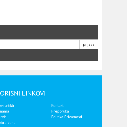
prijava
ORISNI LINKOVI
vi artikli
Kontakt
 nama
Preporuka
rvis
Politika Privatnosti
bra cena