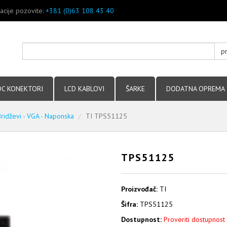
acije pozovite:
+381 (0)63 108 43 40
p
DC KONEKTORI
LCD KABLOVI
ŠARKE
DODATNA OPREMA
Bridževi - VGA - Naponska
TI TPS51125
TPS51125
Proizvođač:
TI
Šifra:
TPS51125
Dostupnost:
Proveriti dostupnost