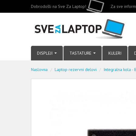
Dobrodošli na Sve Za Laptop!
Za sve inform
DISPLEJI
TASTATURE
KULERI
Naslovna
Laptop rezervni delovi
Integralna kola - 