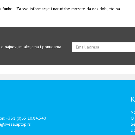
 u funkciji. Za sve informacije i narudzbe mozete da nas dobijete na
i o najnovijim akcijama i ponudama
K
No
fon:
+381 (0)63 10.84.340
O
e@svezalaptop.rs
Se
Do