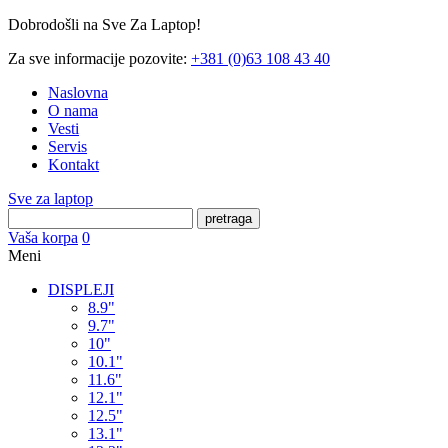
Dobrodošli na Sve Za Laptop!
Za sve informacije pozovite:
+381 (0)63 108 43 40
Naslovna
O nama
Vesti
Servis
Kontakt
Sve za laptop
pretraga
Vaša korpa
0
Meni
DISPLEJI
8.9"
9.7"
10"
10.1"
11.6"
12.1"
12.5"
13.1"