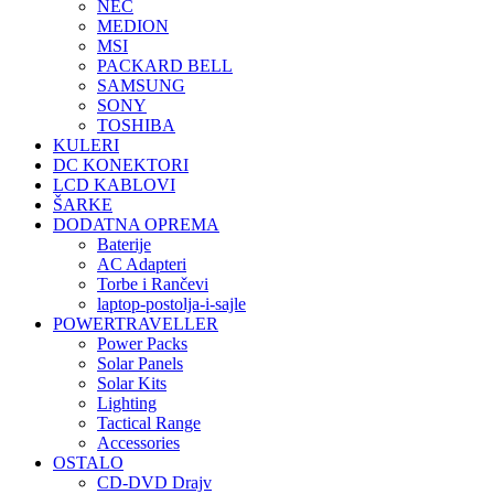
NEC
MEDION
MSI
PACKARD BELL
SAMSUNG
SONY
TOSHIBA
KULERI
DC KONEKTORI
LCD KABLOVI
ŠARKE
DODATNA OPREMA
Baterije
AC Adapteri
Torbe i Rančevi
laptop-postolja-i-sajle
POWERTRAVELLER
Power Packs
Solar Panels
Solar Kits
Lighting
Tactical Range
Accessories
OSTALO
CD-DVD Drajv