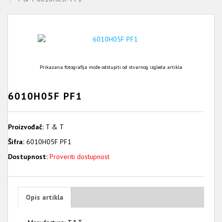
Prikazana fotografija može odstupiti od stvarnog izgleda artikla
6010H05F PF1
Proizvođač:
T & T
Šifra:
6010H05F PF1
Dostupnost:
Proveriti dostupnost
Opis artikla