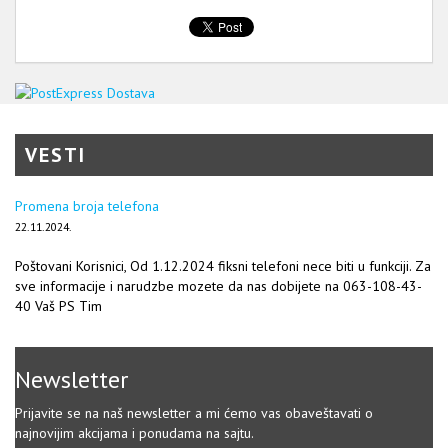
VESTI
Promena broja telefona
22.11.2024.
Poštovani Korisnici, Od 1.12.2024 fiksni telefoni nece biti u funkciji. Za
sve informacije i narudzbe mozete da nas dobijete na 063-108-43-
40 Vaš PS Tim
Newsletter
Prijavite se na naš newsletter a mi ćemo vas obaveštavati o
najnovijim akcijama i ponudama na sajtu.