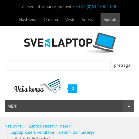
Za sve informacije pozovite:
+381 (0)63 108 43 40
Naslovna
O nama
Vesti
Servis
Kontakt
pretraga
0
MENI
Naslovna
Laptop rezervni delovi
Laptop kuleri, ventilatori i sistemi za hlađenje
T & T 6010H05F PF1