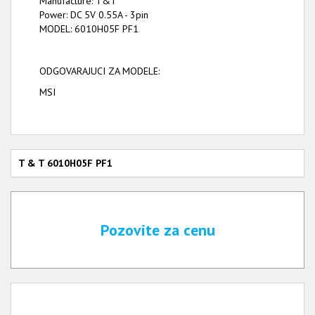
Manufacture: T&T
Power: DC 5V 0.55A - 3pin
MODEL: 6010H05F PF1
ODGOVARAJUCI ZA MODELE:
MSI
T & T 6010H05F PF1
Pozovite za cenu