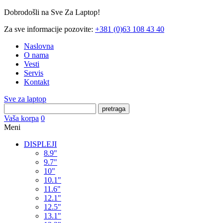
Dobrodošli na Sve Za Laptop!
Za sve informacije pozovite:
+381 (0)63 108 43 40
Naslovna
O nama
Vesti
Servis
Kontakt
Sve za laptop
pretraga
Vaša korpa
0
Meni
DISPLEJI
8.9"
9.7"
10"
10.1"
11.6"
12.1"
12.5"
13.1"