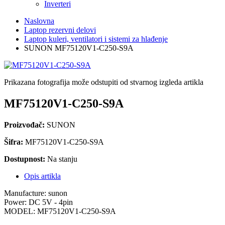
Inverteri
Naslovna
Laptop rezervni delovi
Laptop kuleri, ventilatori i sistemi za hlađenje
SUNON MF75120V1-C250-S9A
Prikazana fotografija može odstupiti od stvarnog izgleda artikla
MF75120V1-C250-S9A
Proizvođač:
SUNON
Šifra:
MF75120V1-C250-S9A
Dostupnost:
Na stanju
Opis artikla
Manufacture: sunon
Power: DC 5V - 4pin
MODEL: MF75120V1-C250-S9A