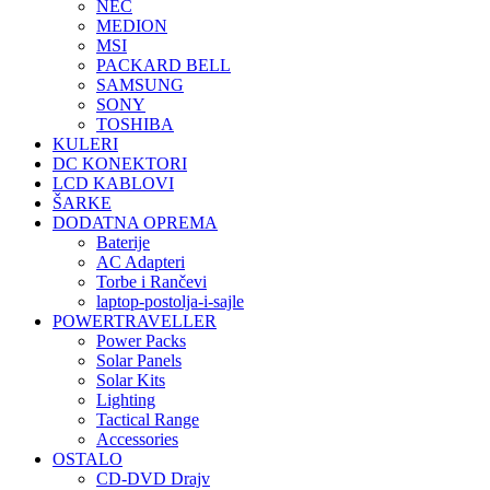
NEC
MEDION
MSI
PACKARD BELL
SAMSUNG
SONY
TOSHIBA
KULERI
DC KONEKTORI
LCD KABLOVI
ŠARKE
DODATNA OPREMA
Baterije
AC Adapteri
Torbe i Rančevi
laptop-postolja-i-sajle
POWERTRAVELLER
Power Packs
Solar Panels
Solar Kits
Lighting
Tactical Range
Accessories
OSTALO
CD-DVD Drajv