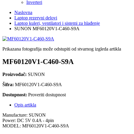
Inverteri
Naslovna
Laptop rezervni delovi
Laptop kuleri, ventilatori i sistemi za hlađenje
SUNON MF60120V1-C460-S9A
Prikazana fotografija može odstupiti od stvarnog izgleda artikla
MF60120V1-C460-S9A
Proizvođač:
SUNON
Šifra:
MF60120V1-C460-S9A
Dostupnost:
Proveriti dostupnost
Opis artikla
Manufacture: SUNON
Power: DC 5V 0.4A - 4pin
MODEL: MF60120V1-C460-S9A