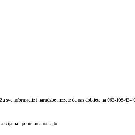
i. Za sve informacije i narudzbe mozete da nas dobijete na 063-108-43-
m akcijama i ponudama na sajtu.