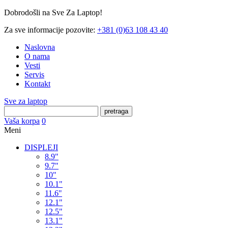
Dobrodošli na Sve Za Laptop!
Za sve informacije pozovite:
+381 (0)63 108 43 40
Naslovna
O nama
Vesti
Servis
Kontakt
Sve za laptop
pretraga
Vaša korpa
0
Meni
DISPLEJI
8.9"
9.7"
10"
10.1"
11.6"
12.1"
12.5"
13.1"