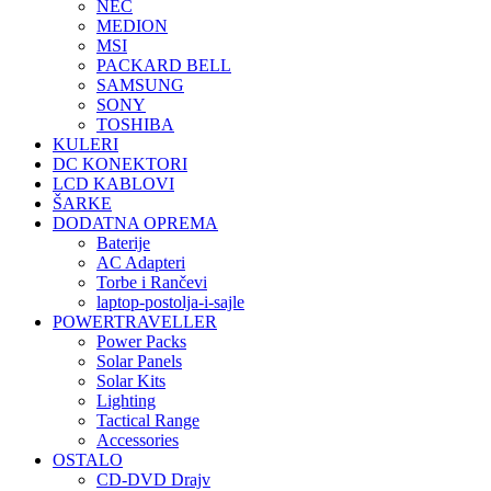
NEC
MEDION
MSI
PACKARD BELL
SAMSUNG
SONY
TOSHIBA
KULERI
DC KONEKTORI
LCD KABLOVI
ŠARKE
DODATNA OPREMA
Baterije
AC Adapteri
Torbe i Rančevi
laptop-postolja-i-sajle
POWERTRAVELLER
Power Packs
Solar Panels
Solar Kits
Lighting
Tactical Range
Accessories
OSTALO
CD-DVD Drajv