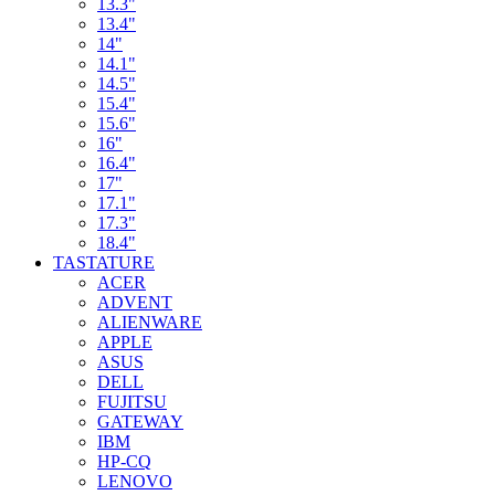
13.3"
13.4"
14"
14.1"
14.5"
15.4"
15.6"
16"
16.4"
17"
17.1"
17.3"
18.4"
TASTATURE
ACER
ADVENT
ALIENWARE
APPLE
ASUS
DELL
FUJITSU
GATEWAY
IBM
HP-CQ
LENOVO