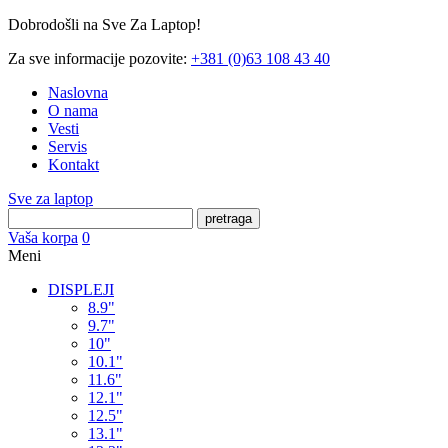
Dobrodošli na Sve Za Laptop!
Za sve informacije pozovite:
+381 (0)63 108 43 40
Naslovna
O nama
Vesti
Servis
Kontakt
Sve za laptop
pretraga
Vaša korpa
0
Meni
DISPLEJI
8.9"
9.7"
10"
10.1"
11.6"
12.1"
12.5"
13.1"