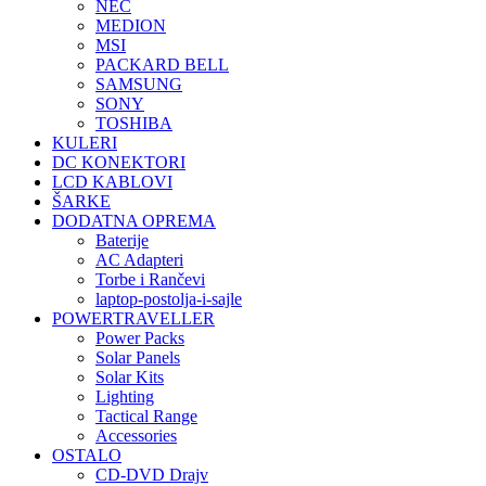
NEC
MEDION
MSI
PACKARD BELL
SAMSUNG
SONY
TOSHIBA
KULERI
DC KONEKTORI
LCD KABLOVI
ŠARKE
DODATNA OPREMA
Baterije
AC Adapteri
Torbe i Rančevi
laptop-postolja-i-sajle
POWERTRAVELLER
Power Packs
Solar Panels
Solar Kits
Lighting
Tactical Range
Accessories
OSTALO
CD-DVD Drajv