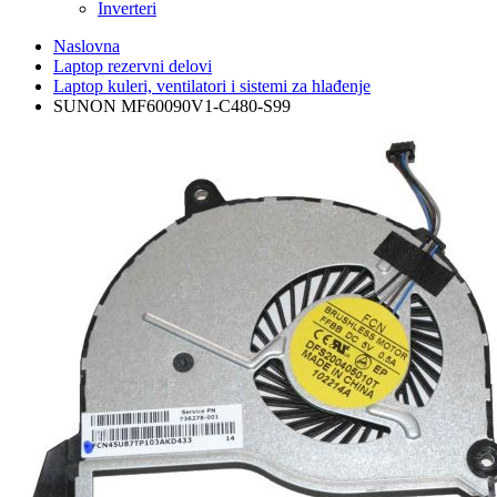
Inverteri
Naslovna
Laptop rezervni delovi
Laptop kuleri, ventilatori i sistemi za hlađenje
SUNON MF60090V1-C480-S99