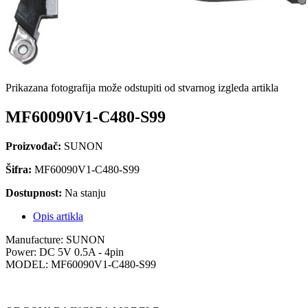
Prikazana fotografija može odstupiti od stvarnog izgleda artikla
MF60090V1-C480-S99
Proizvođač:
SUNON
Šifra:
MF60090V1-C480-S99
Dostupnost:
Na stanju
Opis artikla
Manufacture: SUNON
Power: DC 5V 0.5A - 4pin
MODEL: MF60090V1-C480-S99