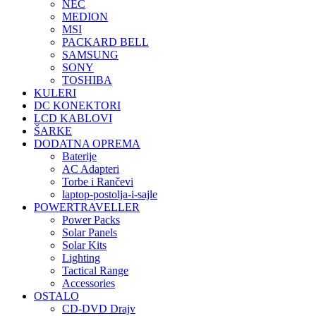
NEC
MEDION
MSI
PACKARD BELL
SAMSUNG
SONY
TOSHIBA
KULERI
DC KONEKTORI
LCD KABLOVI
ŠARKE
DODATNA OPREMA
Baterije
AC Adapteri
Torbe i Rančevi
laptop-postolja-i-sajle
POWERTRAVELLER
Power Packs
Solar Panels
Solar Kits
Lighting
Tactical Range
Accessories
OSTALO
CD-DVD Drajv