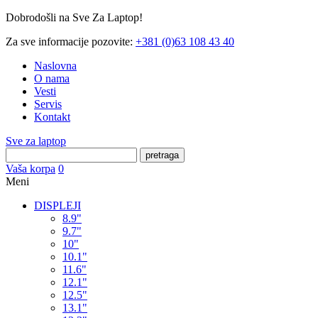
Dobrodošli na Sve Za Laptop!
Za sve informacije pozovite:
+381 (0)63 108 43 40
Naslovna
O nama
Vesti
Servis
Kontakt
Sve za laptop
pretraga
Vaša korpa
0
Meni
DISPLEJI
8.9"
9.7"
10"
10.1"
11.6"
12.1"
12.5"
13.1"