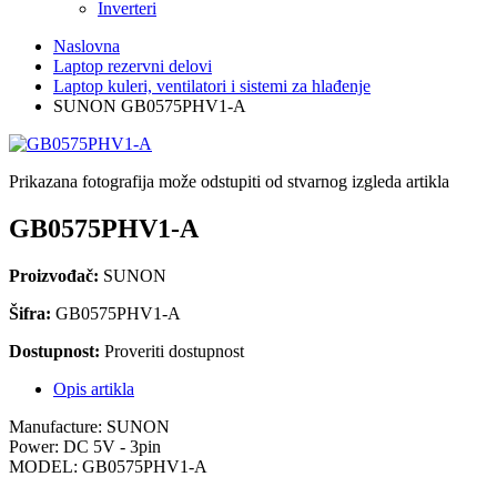
Inverteri
Naslovna
Laptop rezervni delovi
Laptop kuleri, ventilatori i sistemi za hlađenje
SUNON GB0575PHV1-A
Prikazana fotografija može odstupiti od stvarnog izgleda artikla
GB0575PHV1-A
Proizvođač:
SUNON
Šifra:
GB0575PHV1-A
Dostupnost:
Proveriti dostupnost
Opis artikla
Manufacture: SUNON
Power: DC 5V - 3pin
MODEL: GB0575PHV1-A