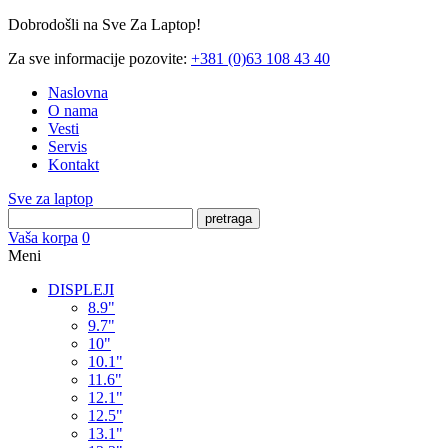
Dobrodošli na Sve Za Laptop!
Za sve informacije pozovite:
+381 (0)63 108 43 40
Naslovna
O nama
Vesti
Servis
Kontakt
Sve za laptop
pretraga
Vaša korpa
0
Meni
DISPLEJI
8.9"
9.7"
10"
10.1"
11.6"
12.1"
12.5"
13.1"