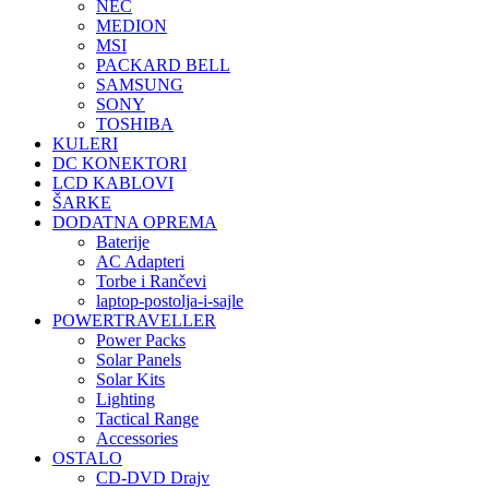
NEC
MEDION
MSI
PACKARD BELL
SAMSUNG
SONY
TOSHIBA
KULERI
DC KONEKTORI
LCD KABLOVI
ŠARKE
DODATNA OPREMA
Baterije
AC Adapteri
Torbe i Rančevi
laptop-postolja-i-sajle
POWERTRAVELLER
Power Packs
Solar Panels
Solar Kits
Lighting
Tactical Range
Accessories
OSTALO
CD-DVD Drajv