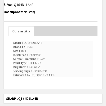
Šifra:
LQ164D1LA4B
Dostupnost:
Na stanju
Opis artikla
Model：
LQ164D1LA4B
Brand：
SHARP
Size：
16.4
Resolution：
1600*900
Surface Treatment：
Glare
Panel Type：
TFT LCD
Brightness：
450 cd/㎡
Viewing angle：
70/70/50/60
Interface：
LVDS, 30pin + 2 CCFL
SHARP LQ164D1LA4B