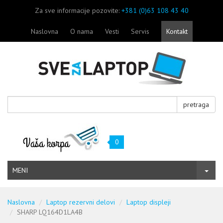
Za sve informacije pozovite:
+381 (0)63 108 43 40
Naslovna
O nama
Vesti
Servis
Kontakt
pretraga
0
MENI
Naslovna
Laptop rezervni delovi
Laptop displeji
SHARP LQ164D1LA4B