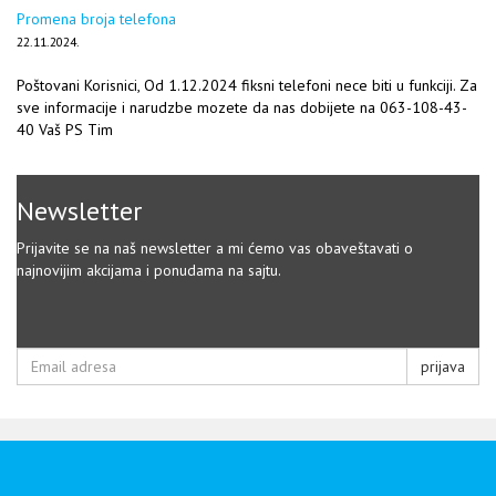
Promena broja telefona
22.11.2024.
Poštovani Korisnici, Od 1.12.2024 fiksni telefoni nece biti u funkciji. Za
sve informacije i narudzbe mozete da nas dobijete na 063-108-43-
40 Vaš PS Tim
Newsletter
Prijavite se na naš newsletter a mi ćemo vas obaveštavati o
najnovijim akcijama i ponudama na sajtu.
prijava