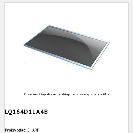
Prikazana fotografija može odstupiti od stvarnog izgleda artikla
LQ164D1LA4B
Proizvođač:
SHARP