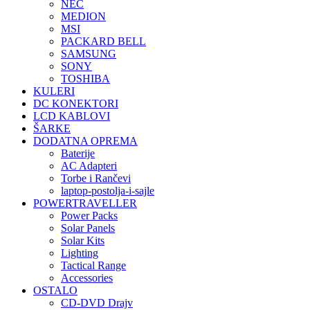
NEC
MEDION
MSI
PACKARD BELL
SAMSUNG
SONY
TOSHIBA
KULERI
DC KONEKTORI
LCD KABLOVI
ŠARKE
DODATNA OPREMA
Baterije
AC Adapteri
Torbe i Rančevi
laptop-postolja-i-sajle
POWERTRAVELLER
Power Packs
Solar Panels
Solar Kits
Lighting
Tactical Range
Accessories
OSTALO
CD-DVD Drajv