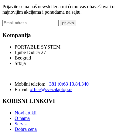
Prijavite se na naš newsletter a mi ćemo vas obaveštavati o
najnovijim akcijama i ponudama na sajtu.
prijava
Kompanija
PORTABLE SYSTEM
Ljube Didića 27
Beograd
Srbija
Mobilni telefon:
+381 (0)63 10.84.340
E-mail:
office@svezalaptop.rs
KORISNI LINKOVI
Novi artikli
O nama
Servis
Dobra cena