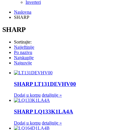
Inverteri
Naslovna
SHARP
SHARP
Sortirajte:
Najjeftinije
Po nazivu
Najskuplje
Najnovije
SHARP LT131DEVHV00
Dodaj u korpu
detaljnije »
SHARP LQ133K1LA4A
Dodaj u korpu
detaljnije »