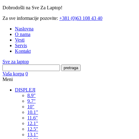
Dobrodošli na Sve Za Laptop!
Za sve informacije pozovite:
+381 (0)63 108 43 40
Naslovna
O nama
Vesti
Servis
Kontakt
Sve za laptop
pretraga
Vaša korpa
0
Meni
DISPLEJI
8.9"
9.7"
10"
10.1"
11.6"
12.1"
12.5"
13.1"