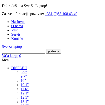
Dobrodošli na Sve Za Laptop!
Za sve informacije pozovite:
+381 (0)63 108 43 40
Naslovna
O nama
Vesti
Servis
Kontakt
Sve za laptop
pretraga
Vaša korpa
0
Meni
DISPLEJI
8.9"
9.7"
10"
10.1"
11.6"
12.1"
12.5"
13.1"