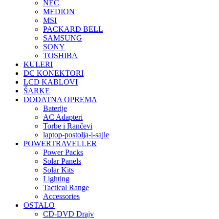
NEC
MEDION
MSI
PACKARD BELL
SAMSUNG
SONY
TOSHIBA
KULERI
DC KONEKTORI
LCD KABLOVI
ŠARKE
DODATNA OPREMA
Baterije
AC Adapteri
Torbe i Rančevi
laptop-postolja-i-sajle
POWERTRAVELLER
Power Packs
Solar Panels
Solar Kits
Lighting
Tactical Range
Accessories
OSTALO
CD-DVD Drajv