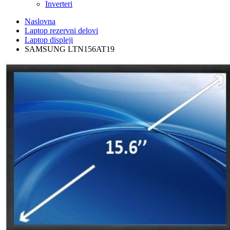
Inverteri
Naslovna
Laptop rezervni delovi
Laptop displeji
SAMSUNG LTN156AT19