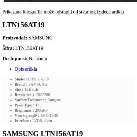
Prikazana fotografija može odstupiti od stvarnog izgleda artikla
LTN156AT19
Proizvođač:
SAMSUNG
Šifra:
LTN156AT19
Dostupnost:
Na stanju
Opis artikla
Model：
LTN156AT19
Brand：
SAMSUNG
Size：
15.6 inch
Resolution：
1366*768
Surface Treatment：
Antiglare
Panel Type：
TFT
Brightness：
200cd/㎡
Viewing angle：
45/45/15/30
Interface：
LVDS, 40pin
SAMSUNG LTN156AT19