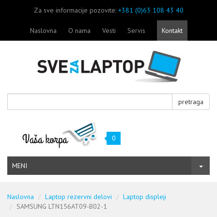
Za sve informacije pozovite:
+381 (0)63 108 43 40
Naslovna
O nama
Vesti
Servis
Kontakt
pretraga
0
MENI
Naslovna
Laptop rezervni delovi
Laptop displeji
SAMSUNG LTN156AT09-B02-1