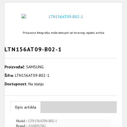
Prikazana fotografija može odstupiti od stvarnog izgleda artikla
LTN156AT09-B02-1
Proizvođač:
SAMSUNG
Šifra:
LTN156AT09-B02-1
Dostupnost:
Na stanju
Opis artikla
Model：
LTN156AT09-B02-1
Brand：
SAMSUNG