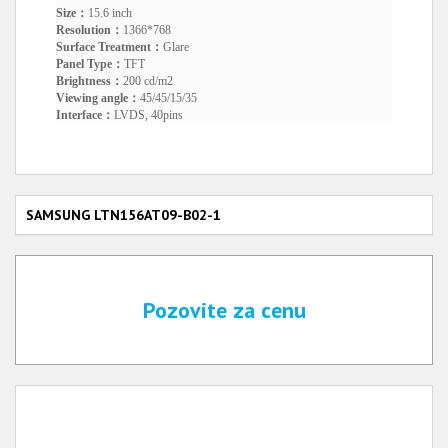
Size：
15.6 inch
Resolution：
1366*768
Surface Treatment：
Glare
Panel Type：
TFT
Brightness：
200 cd/m2
Viewing angle：
45/45/15/35
Interface：
LVDS, 40pins
SAMSUNG LTN156AT09-B02-1
Pozovite za cenu