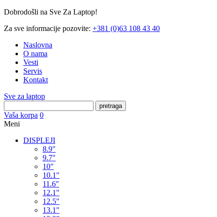
Dobrodošli na Sve Za Laptop!
Za sve informacije pozovite:
+381 (0)63 108 43 40
Naslovna
O nama
Vesti
Servis
Kontakt
Sve za laptop
pretraga
Vaša korpa
0
Meni
DISPLEJI
8.9"
9.7"
10"
10.1"
11.6"
12.1"
12.5"
13.1"