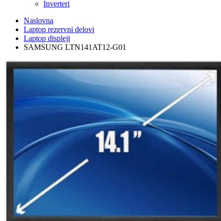
Inverteri
Naslovna
Laptop rezervni delovi
Laptop displeji
SAMSUNG LTN141AT12-G01