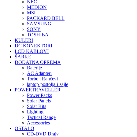
NEC
MEDION
MSI
PACKARD BELL
SAMSUNG
SONY
TOSHIBA
KULERI
DC KONEKTORI
LCD KABLOVI
ŠARKE
DODATNA OPREMA
Baterije
AC Adapteri
Torbe i Rančevi
laptop-postolja-i-sajle
POWERTRAVELLER
Power Packs
Solar Panels
Solar Kits
Lighting
Tactical Range
Accessories
OSTALO
CD-DVD Drajv