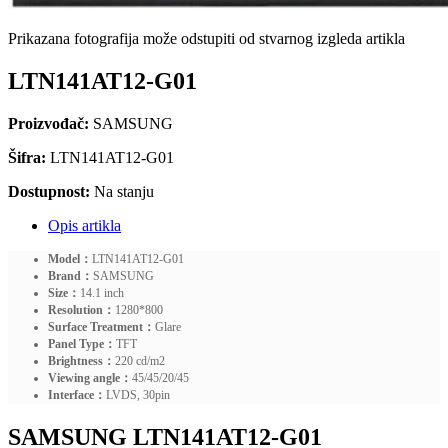
Prikazana fotografija može odstupiti od stvarnog izgleda artikla
LTN141AT12-G01
Proizvođač:
SAMSUNG
Šifra:
LTN141AT12-G01
Dostupnost:
Na stanju
Opis artikla
Model：
LTN141AT12-G01
Brand：
SAMSUNG
Size：
14.1 inch
Resolution：
1280*800
Surface Treatment：
Glare
Panel Type：
TFT
Brightness：
220 cd/m2
Viewing angle：
45/45/20/45
Interface：
LVDS, 30pin
SAMSUNG LTN141AT12-G01