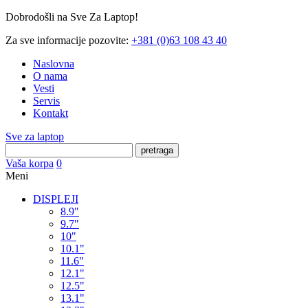
Dobrodošli na Sve Za Laptop!
Za sve informacije pozovite:
+381 (0)63 108 43 40
Naslovna
O nama
Vesti
Servis
Kontakt
Sve za laptop
pretraga
Vaša korpa
0
Meni
DISPLEJI
8.9"
9.7"
10"
10.1"
11.6"
12.1"
12.5"
13.1"