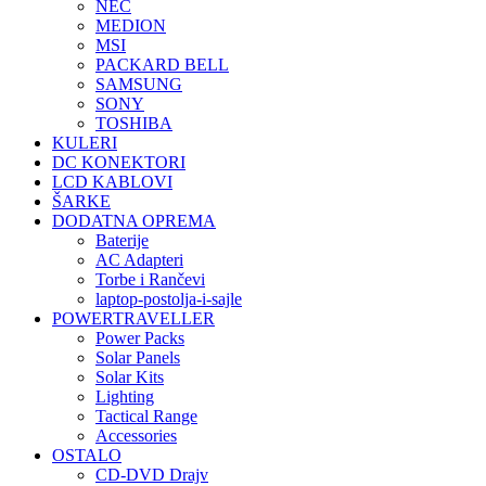
NEC
MEDION
MSI
PACKARD BELL
SAMSUNG
SONY
TOSHIBA
KULERI
DC KONEKTORI
LCD KABLOVI
ŠARKE
DODATNA OPREMA
Baterije
AC Adapteri
Torbe i Rančevi
laptop-postolja-i-sajle
POWERTRAVELLER
Power Packs
Solar Panels
Solar Kits
Lighting
Tactical Range
Accessories
OSTALO
CD-DVD Drajv