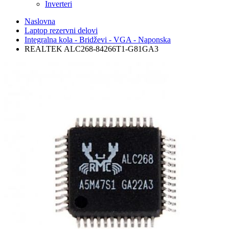
Inverteri
Naslovna
Laptop rezervni delovi
Integralna kola - Bridževi - VGA - Naponska
REALTEK ALC268-84266T1-G81GA3