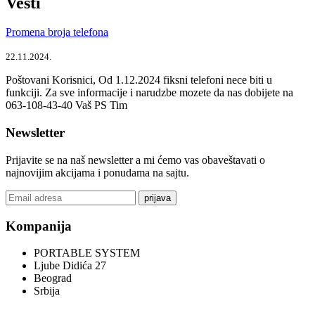
Vesti
Promena broja telefona
22.11.2024.
Poštovani Korisnici, Od 1.12.2024 fiksni telefoni nece biti u
funkciji. Za sve informacije i narudzbe mozete da nas dobijete na
063-108-43-40 Vaš PS Tim
Newsletter
Prijavite se na naš newsletter a mi ćemo vas obaveštavati o
najnovijim akcijama i ponudama na sajtu.
prijava
Kompanija
PORTABLE SYSTEM
Ljube Didića 27
Beograd
Srbija